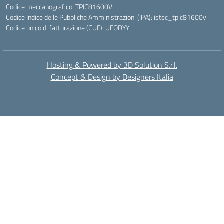
Codice meccanografico:
TPIC81600V
Codice Indice delle Pubbliche Amministrazioni (IPA): istsc_tpic81600v
Codice unico di fatturazione (CUF): UFODYY
Hosting & Powered by 3D Solution S.r.l.
Concept & Design by Designers Italia