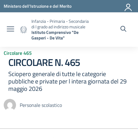
Vai ai contenuti
Vai al menu di navigazione
Vai al footer
Ministero dell'Istruzione e del Merito
Infanzia - Primaria - Secondaria
di I grado ad indirizzo musicale
Istituto Comprensivo "De
Gasperi - De Vita"
Circolare 465
CIRCOLARE N. 465
Sciopero generale di tutte le categorie
pubbliche e private per l intera giornata del 29
maggio 2026
Personale scolastico