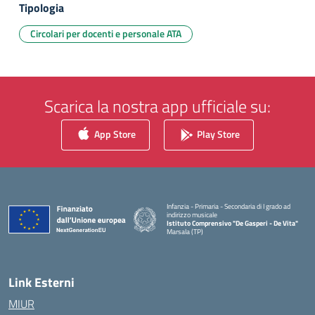
Tipologia
Circolari per docenti e personale ATA
Scarica la nostra app ufficiale su:
App Store
Play Store
Infanzia - Primaria - Secondaria di I grado ad
indirizzo musicale
Istituto Comprensivo "De Gasperi - De Vita"
Marsala (TP)
— Visita la pagina iniziale della scuola
Link Esterni
MIUR