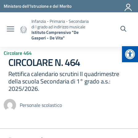
Vai ai contenuti
Vai al menu di navigazione
Vai al footer
Ministero dell'Istruzione e del Merito
Infanzia - Primaria - Secondaria
di I grado ad indirizzo musicale
Istituto Comprensivo "De
Gasperi - De Vita"
Apr
Circolare 464
CIRCOLARE N. 464
Rettifica calendario scrutini II quadrimestre
della scuola Secondaria di 1° grado a.s.:
2025/2026.
Personale scolastico