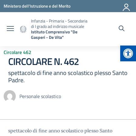
Vai ai contenuti
Vai al menu di navigazione
Vai al footer
Ministero dell'Istruzione e del Merito
Infanzia - Primaria - Secondaria
di I grado ad indirizzo musicale
Istituto Comprensivo "De
Gasperi - De Vita"
Apr
Circolare 462
CIRCOLARE N. 462
spettacolo di fine anno scolastico plesso Santo
Padre.
Personale scolastico
spettacolo di fine anno scolastico plesso Santo