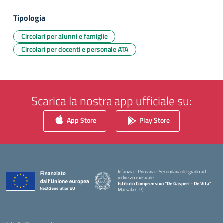
Tipologia
Circolari per alunni e famiglie
Circolari per docenti e personale ATA
Scarica la nostra app ufficiale su:
App Store
Play Store
Infanzia - Primaria - Secondaria di I grado ad
indirizzo musicale
Istituto Comprensivo "De Gasperi - De Vita"
Marsala (TP)
— Visita la pagina iniziale della scuola