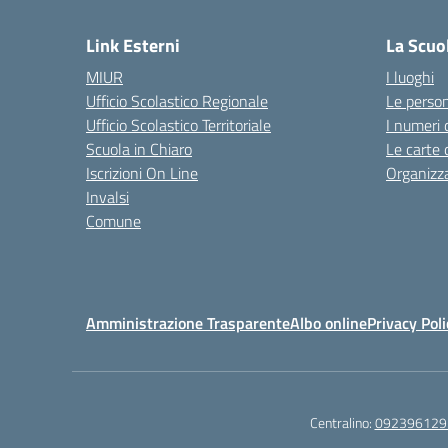
Link Esterni
La Scuo
MIUR
I luoghi
Ufficio Scolastico Regionale
Le perso
Ufficio Scolastico Territoriale
I numeri 
Scuola in Chiaro
Le carte 
Iscrizioni On Line
Organizz
Invalsi
Comune
Amministrazione Trasparente
Albo online
Privacy Poli
Centralino:
092396129