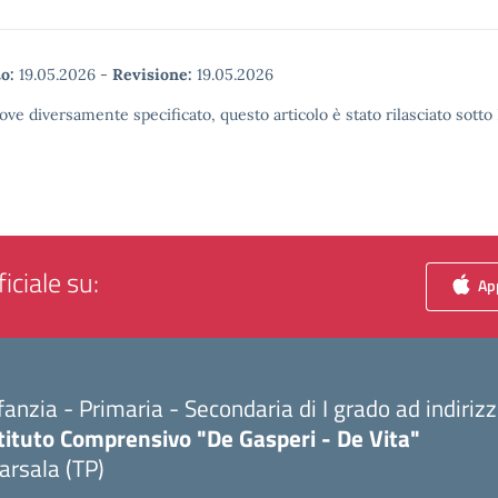
o:
19.05.2026
-
Revisione:
19.05.2026
ove diversamente specificato, questo articolo è stato rilasciato sott
iciale su:
App
fanzia - Primaria - Secondaria di I grado ad indiri
tituto Comprensivo "De Gasperi - De Vita"
arsala (TP)
Visita la pagina iniziale della scuola