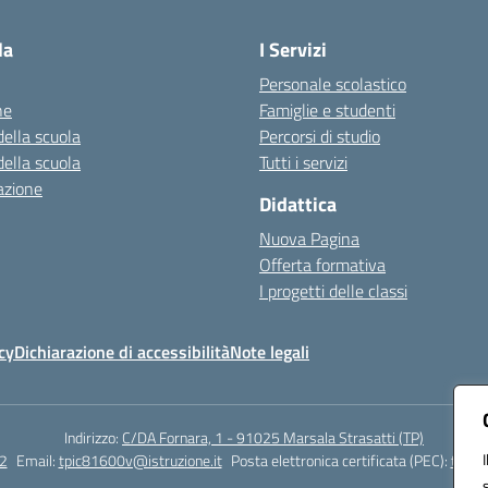
la
I Servizi
Personale scolastico
ne
Famiglie e studenti
della scuola
Percorsi di studio
della scuola
Tutti i servizi
azione
Didattica
Nuova Pagina
Offerta formativa
I progetti delle classi
cy
Dichiarazione di accessibilità
Note legali
Indirizzo:
C/DA Fornara, 1 - 91025 Marsala Strasatti (TP)
2
Email:
tpic81600v@istruzione.it
Posta elettronica certificata (PEC):
tpic8