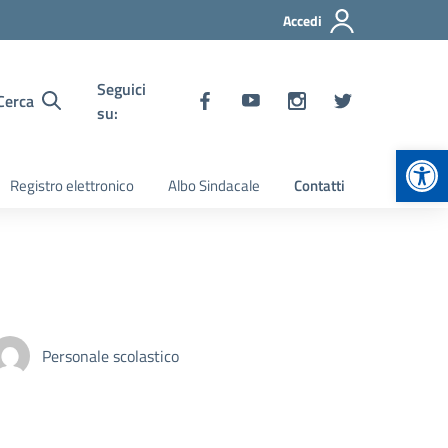
Accedi
Seguici
Cerca
su:
Apr
Registro elettronico
Albo Sindacale
Contatti
Personale scolastico