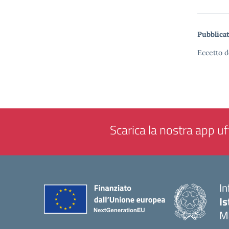
Pubblicat
Eccetto d
Scarica la nostra app uff
In
Is
M
— 