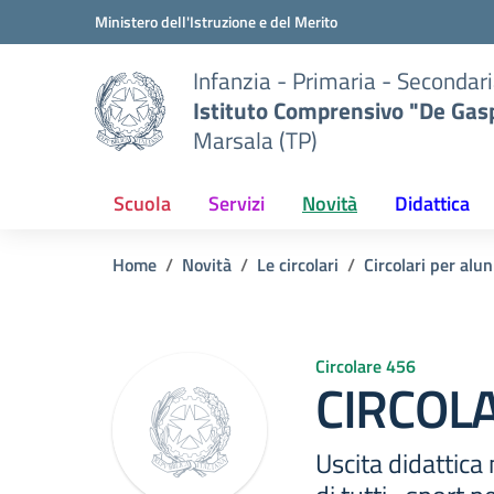
Vai ai contenuti
Vai al menu di navigazione
Vai al footer
Ministero dell'Istruzione e del Merito
Infanzia - Primaria - Secondari
Istituto Comprensivo "De Gasp
Marsala (TP)
Scuola
Servizi
Novità
Didattica
Home
Novità
Le circolari
Circolari per alun
Circolare 456
CIRCOLA
Uscita didattica