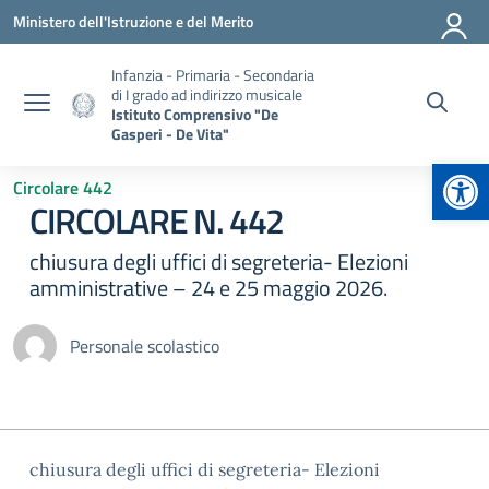
Vai ai contenuti
Vai al menu di navigazione
Vai al footer
Ministero dell'Istruzione e del Merito
Infanzia - Primaria - Secondaria
di I grado ad indirizzo musicale
Istituto Comprensivo "De
Gasperi - De Vita"
Apr
Circolare 442
CIRCOLARE N. 442
chiusura degli uffici di segreteria- Elezioni
amministrative – 24 e 25 maggio 2026.
Personale scolastico
chiusura degli uffici di segreteria- Elezioni