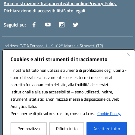
Amministrazione Trasparente
Albo online
Privacy Policy
Dichiarazione di accessibilità
Note legali
Seguici su:
Indirizzo:
C/DA Fornara, 1 - 91025 Marsala Strasatti (TP)
Centralino:
0923961292
Email:
tpic81600v@istruzione.it
Posta elettronica certificata (PEC):
Cookies e altri strumenti di tracciamento
tpic81600v@pec.istruzione.it
Codice fiscale: 82006360810
Il nostro Istituto non utilizza strumenti di profilazione degli utenti -
Codice meccanografico:
TPIC81600V
sono utilizzati esclusivamente cookies tecnici necessari al
Codice Indice delle Pubbliche Amministrazioni (IPA): istsc_tpic81600v
corretto funzionamento del sito, alla fruibilità dei servizi
Codice unico di fatturazione (CUF): UFODYY
istituzionali e alla sua accessibilità – sono utilizzati, inoltre,
strumenti statistici anonimizzati messi a disposizione da Web
Analytics Italia.
Hosting & Powered by 3D Solution S.r.l.
Per saperne di più sul nostro sito, consulta la ns.
Cookie Policy.
Concept & Design by Designers Italia
Personalizza
Rifiuta tutto
Accettare tutto