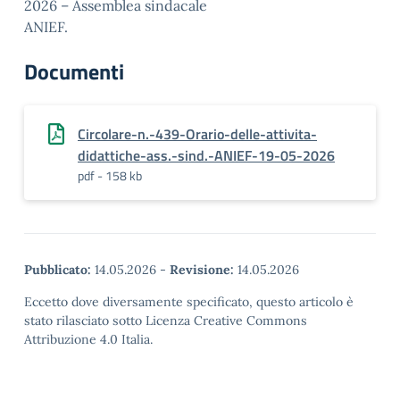
2026 – Assemblea sindacale
ANIEF.
Documenti
Circolare-n.-439-Orario-delle-attivita-
didattiche-ass.-sind.-ANIEF-19-05-2026
pdf - 158 kb
Pubblicato:
14.05.2026
-
Revisione:
14.05.2026
Eccetto dove diversamente specificato, questo articolo è
stato rilasciato sotto Licenza Creative Commons
Attribuzione 4.0 Italia.