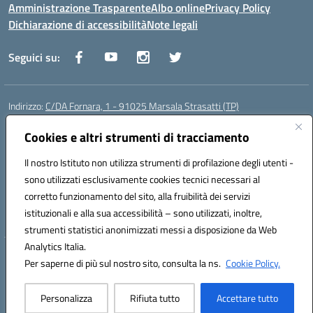
Amministrazione Trasparente
Albo online
Privacy Policy
Dichiarazione di accessibilità
Note legali
Seguici su:
Indirizzo:
C/DA Fornara, 1 - 91025 Marsala Strasatti (TP)
Centralino:
0923961292
Email:
tpic81600v@istruzione.it
Posta elettronica certificata (PEC):
Cookies e altri strumenti di tracciamento
tpic81600v@pec.istruzione.it
Codice fiscale: 82006360810
Il nostro Istituto non utilizza strumenti di profilazione degli utenti -
Codice meccanografico:
TPIC81600V
sono utilizzati esclusivamente cookies tecnici necessari al
Codice Indice delle Pubbliche Amministrazioni (IPA): istsc_tpic81600v
corretto funzionamento del sito, alla fruibilità dei servizi
Codice unico di fatturazione (CUF): UFODYY
istituzionali e alla sua accessibilità – sono utilizzati, inoltre,
strumenti statistici anonimizzati messi a disposizione da Web
Analytics Italia.
Hosting & Powered by 3D Solution S.r.l.
Per saperne di più sul nostro sito, consulta la ns.
Cookie Policy.
Concept & Design by Designers Italia
Personalizza
Rifiuta tutto
Accettare tutto