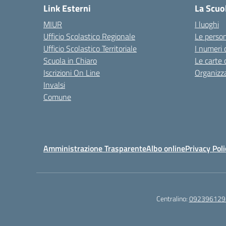
Link Esterni
La Scuo
MIUR
I luoghi
Ufficio Scolastico Regionale
Le perso
Ufficio Scolastico Territoriale
I numeri 
Scuola in Chiaro
Le carte 
Iscrizioni On Line
Organizz
Invalsi
Comune
Amministrazione Trasparente
Albo online
Privacy Poli
Centralino:
092396129