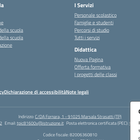
la
I Servizi
Personale scolastico
ne
Famiglie e studenti
della scuola
Percorsi di studio
della scuola
Tutti i servizi
azione
Didattica
Nuova Pagina
Offerta formativa
I progetti delle classi
cy
Dichiarazione di accessibilità
Note legali
Indirizzo:
C/DA Fornara, 1 - 91025 Marsala Strasatti (TP)
2
Email:
tpic81600v@istruzione.it
Posta elettronica certificata (PEC):
tpic8
Codice fiscale: 82006360810