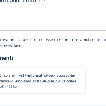
 in orario curricolare
tiva per l’accesso in classe di esperti terapisti esterni
curricolare
menti
Circolare-n.-437-informativa-per-laccesso-in-
classe-di-uno-specialista-in-orario-curricolare
pdf - 428 kb