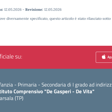
o:
12.05.2026
-
Revisione:
12.05.2026
ove diversamente specificato, questo articolo è stato rilasciato sott
iciale su:
App
fanzia - Primaria - Secondaria di I grado ad indiri
tituto Comprensivo "De Gasperi - De Vita"
arsala (TP)
Visita la pagina iniziale della scuola