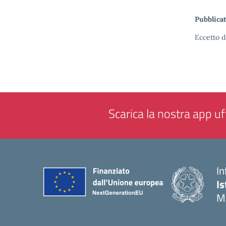
Pubblicat
Eccetto d
Scarica la nostra app uff
In
Is
M
— 