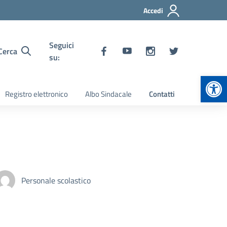
Accedi
Seguici
Cerca
su:
Apr
Registro elettronico
Albo Sindacale
Contatti
Personale scolastico