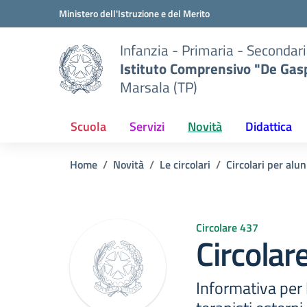
Vai ai contenuti
Vai al menu di navigazione
Vai al footer
Ministero dell'Istruzione e del Merito
Infanzia - Primaria - Secondari
Istituto Comprensivo "De Gasp
Marsala (TP)
Scuola
Servizi
Novità
Didattica
Home
Novità
Le circolari
Circolari per alun
Circolare 437
Circolar
Informativa per l