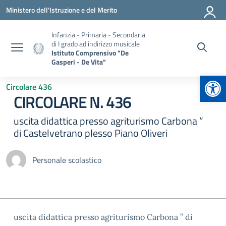
Vai ai contenuti
Vai al menu di navigazione
Vai al footer
Ministero dell'Istruzione e del Merito
Infanzia - Primaria - Secondaria
di I grado ad indirizzo musicale
Istituto Comprensivo "De
Gasperi - De Vita"
Apr
Circolare 436
CIRCOLARE N. 436
uscita didattica presso agriturismo Carbona ”
di Castelvetrano plesso Piano Oliveri
Personale scolastico
uscita didattica presso agriturismo Carbona ” di