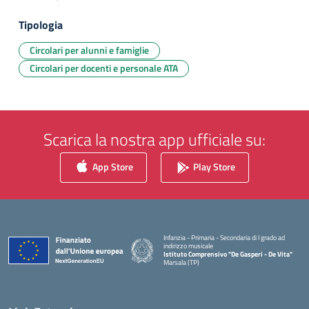
Tipologia
Circolari per alunni e famiglie
Circolari per docenti e personale ATA
Scarica la nostra app ufficiale su:
App Store
Play Store
Infanzia - Primaria - Secondaria di I grado ad
indirizzo musicale
Istituto Comprensivo "De Gasperi - De Vita"
Marsala (TP)
— Visita la pagina iniziale della scuola