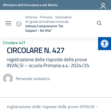
Vai ai contenuti
Vai al menu di navigazione
Vai al footer
Ministero dell'Istruzione e del Merito
Infanzia - Primaria - Secondaria
di I grado ad indirizzo musicale
Istituto Comprensivo "De
Gasperi - De Vita"
Apr
Circolare 427
CIRCOLARE N. 427
registrazione delle risposte delle prove
INVALSI – scuola Primaria a.s.: 2024/25.
Personale scolastico
registrazione delle risposte delle prove INVALSI –