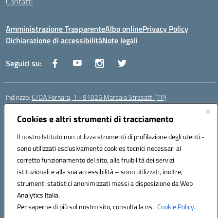
Contatti
Amministrazione Trasparente
Albo online
Privacy Policy
Dichiarazione di accessibilità
Note legali
Seguici su:
Indirizzo:
C/DA Fornara, 1 - 91025 Marsala Strasatti (TP)
Centralino:
0923961292
Email:
tpic81600v@istruzione.it
Posta elettronica certificata (PEC):
Cookies e altri strumenti di tracciamento
tpic81600v@pec.istruzione.it
Codice fiscale: 82006360810
Il nostro Istituto non utilizza strumenti di profilazione degli utenti -
Codice meccanografico:
TPIC81600V
sono utilizzati esclusivamente cookies tecnici necessari al
Codice Indice delle Pubbliche Amministrazioni (IPA): istsc_tpic81600v
corretto funzionamento del sito, alla fruibilità dei servizi
Codice unico di fatturazione (CUF): UFODYY
istituzionali e alla sua accessibilità – sono utilizzati, inoltre,
strumenti statistici anonimizzati messi a disposizione da Web
Analytics Italia.
Hosting & Powered by 3D Solution S.r.l.
Per saperne di più sul nostro sito, consulta la ns.
Cookie Policy.
Concept & Design by Designers Italia