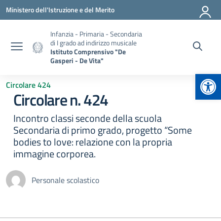
Vai ai contenuti
Vai al menu di navigazione
Vai al footer
Ministero dell'Istruzione e del Merito
Infanzia - Primaria - Secondaria
di I grado ad indirizzo musicale
Istituto Comprensivo "De
Gasperi - De Vita"
Apr
Circolare 424
Circolare n. 424
Incontro classi seconde della scuola
Secondaria di primo grado, progetto “Some
bodies to love: relazione con la propria
immagine corporea.
Personale scolastico