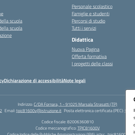
Personale scolastico
ne
Famiglie e studenti
della scuola
Percorsi di studio
della scuola
Tutti i servizi
azione
Didattica
Nuova Pagina
Offerta formativa
I progetti delle classi
cy
Dichiarazione di accessibilità
Note legali
Indirizzo:
C/DA Fornara, 1 - 91025 Marsala Strasatti (TP)
2
Email:
tpic81600v@istruzione.it
Posta elettronica certificata (PEC):
tpic8
Codice fiscale: 82006360810
Codice meccanografico:
TPIC81600V
Codice Indice delle Pubbliche Amministrazioni (IPA): istsc_tpic81600v