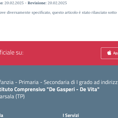
o:
20.02.2025
-
Revisione:
20.02.2025
ove diversamente specificato, questo articolo è stato rilasciato sott
iciale su:
App
fanzia - Primaria - Secondaria di I grado ad indiri
tituto Comprensivo "De Gasperi - De Vita"
arsala (TP)
Visita la pagina iniziale della scuola
la
I Servizi