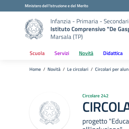
Vai ai contenuti
Vai al menu di navigazione
Vai al footer
Ministero dell'Istruzione e del Merito
Infanzia - Primaria - Secondari
Istituto Comprensivo "De Gasp
Marsala (TP)
Scuola
Servizi
Novità
Didattica
Home
Novità
Le circolari
Circolari per alun
Circolare 242
CIRCOLA
progetto "Educaz