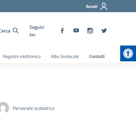
Accedi
Seguici
Cerca
su:
Apr
Registro elettronico
Albo Sindacale
Contatti
Personale scolastico