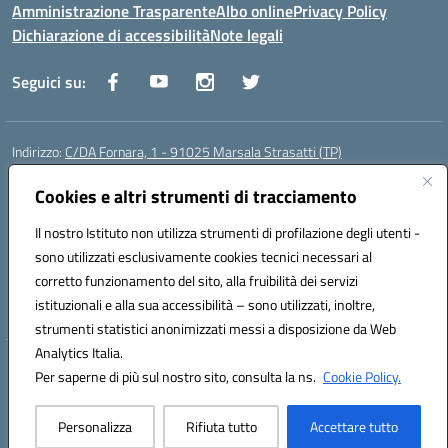
Amministrazione Trasparente
Albo online
Privacy Policy
Dichiarazione di accessibilità
Note legali
Seguici su:
Indirizzo:
C/DA Fornara, 1 - 91025 Marsala Strasatti (TP)
Centralino:
0923961292
Email:
tpic81600v@istruzione.it
Posta elettronica certificata (PEC):
Cookies e altri strumenti di tracciamento
tpic81600v@pec.istruzione.it
Codice fiscale: 82006360810
Il nostro Istituto non utilizza strumenti di profilazione degli utenti -
Codice meccanografico:
TPIC81600V
sono utilizzati esclusivamente cookies tecnici necessari al
Codice Indice delle Pubbliche Amministrazioni (IPA): istsc_tpic81600v
corretto funzionamento del sito, alla fruibilità dei servizi
Codice unico di fatturazione (CUF): UFODYY
istituzionali e alla sua accessibilità – sono utilizzati, inoltre,
strumenti statistici anonimizzati messi a disposizione da Web
Analytics Italia.
Hosting & Powered by 3D Solution S.r.l.
Per saperne di più sul nostro sito, consulta la ns.
Cookie Policy.
Concept & Design by Designers Italia
Personalizza
Rifiuta tutto
Accettare tutto