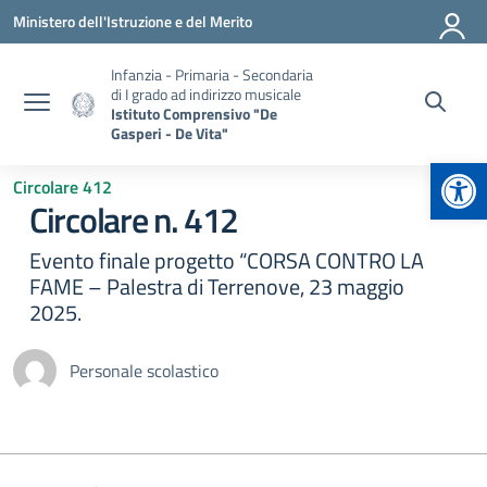
Vai ai contenuti
Vai al menu di navigazione
Vai al footer
Ministero dell'Istruzione e del Merito
Infanzia - Primaria - Secondaria
di I grado ad indirizzo musicale
Istituto Comprensivo "De
Gasperi - De Vita"
Apr
Circolare 412
Circolare n. 412
Evento finale progetto “CORSA CONTRO LA
FAME – Palestra di Terrenove, 23 maggio
2025.
Personale scolastico