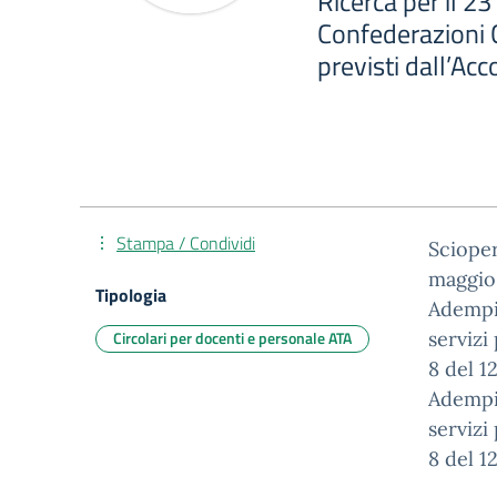
Ricerca per il 2
Confederazioni
previsti dall’Ac
Stampa / Condividi
Scioper
maggio
Tipologia
Adempim
Circolari per docenti e personale ATA
servizi
8 del 1
Adempim
servizi
8 del 1