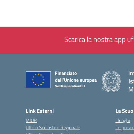
Scarica la nostra app uff
In
Is
M
— 
Link Esterni
La Scuo
MIUR
I luoghi
Ufficio Scolastico Regionale
Le perso