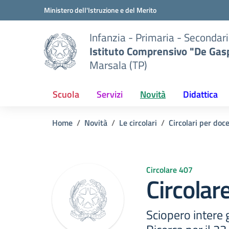
Vai ai contenuti
Vai al menu di navigazione
Vai al footer
Ministero dell'Istruzione e del Merito
Infanzia - Primaria - Secondari
Istituto Comprensivo "De Gasp
Marsala (TP)
Scuola
Servizi
Novità
Didattica
Home
Novità
Le circolari
Circolari per doc
Circolare 407
Circolar
Sciopero intere 