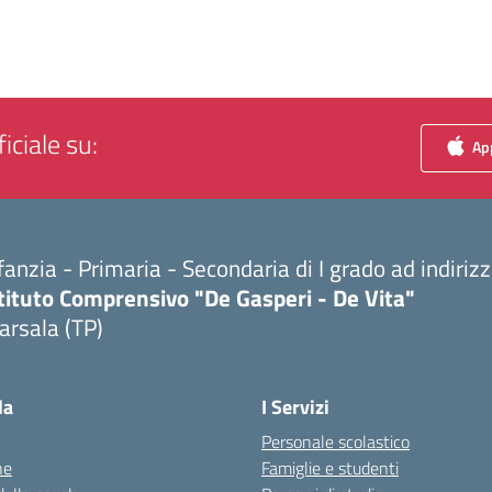
iciale su:
App
fanzia - Primaria - Secondaria di I grado ad indiri
tituto Comprensivo "De Gasperi - De Vita"
arsala (TP)
Visita la pagina iniziale della scuola
la
I Servizi
Personale scolastico
ne
Famiglie e studenti