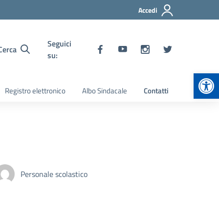
Accedi
Seguici
Cerca
su:
Apr
Registro elettronico
Albo Sindacale
Contatti
Personale scolastico