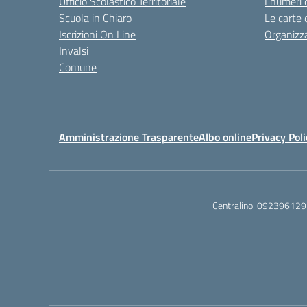
Ufficio Scolastico Territoriale
I numeri 
Scuola in Chiaro
Le carte 
Iscrizioni On Line
Organizz
Invalsi
Comune
Amministrazione Trasparente
Albo online
Privacy Poli
Centralino:
092396129