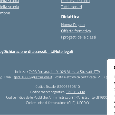
della scuola
Percorsi di studio
della scuola
Tutti i servizi
azione
Didattica
Nuova Pagina
Offerta formativa
I progetti delle classi
cy
Dichiarazione di accessibilità
Note legali
Indirizzo:
C/DA Fornara, 1 - 91025 Marsala Strasatti (TP)
2
Email:
tpic81600v@istruzione.it
Posta elettronica certificata (PEC):
tpic8
Codice fiscale: 82006360810
Codice meccanografico:
TPIC81600V
Codice Indice delle Pubbliche Amministrazioni (IPA): istsc_tpic81600v
Codice unico di fatturazione (CUF): UFODYY