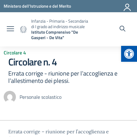
Vai ai contenuti
Vai al menu di navigazione
Vai al footer
Ministero dell'Istruzione e del Merito
Infanzia - Primaria - Secondaria
di I grado ad indirizzo musicale
Istituto Comprensivo "De
Gasperi - De Vita"
Apr
Circolare 4
Circolare n. 4
Errata corrige - riunione per l’accoglienza e
l’allestimento dei plessi.
Personale scolastico
Errata corrige – riunione per l’accoglienza e