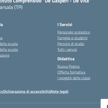
tituto Comprensivo "De Gasperi - De Vita"
arsala (TP)
Visita la pagina iniziale della scuola
la
I Servizi
Personale scolastico
ne
Famiglie e studenti
della scuola
Percorsi di studio
della scuola
Tutti i servizi
azione
Didattica
Nuova Pagina
Offerta formativa
I progetti delle classi
cy
Dichiarazione di accessibilità
Note legali