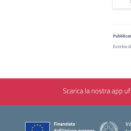
Pubblicat
Eccetto d
Scarica la nostra app uff
In