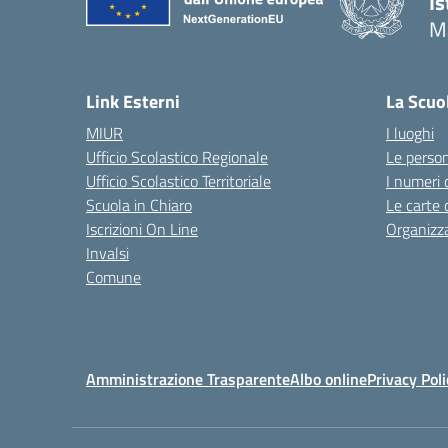
Is
M
— 
Link Esterni
La Scuo
MIUR
I luoghi
Ufficio Scolastico Regionale
Le perso
Ufficio Scolastico Territoriale
I numeri 
Scuola in Chiaro
Le carte 
Iscrizioni On Line
Organizz
Invalsi
Comune
Amministrazione Trasparente
Albo online
Privacy Poli