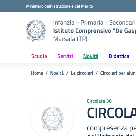
Vai ai contenuti
Vai al menu di navigazione
Vai al footer
Ministero dell'Istruzione e del Merito
Infanzia - Primaria - Secondari
Istituto Comprensivo "De Gasp
Marsala (TP)
Scuola
Servizi
Novità
Didattica
Home
Novità
Le circolari
Circolari per alun
Circolare 38
CIRCOLA
compresenza per