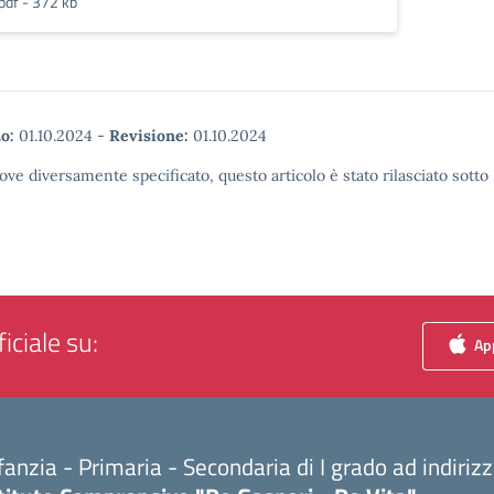
pdf - 372 kb
o:
01.10.2024
-
Revisione:
01.10.2024
ove diversamente specificato, questo articolo è stato rilasciato sott
iciale su:
App
fanzia - Primaria - Secondaria di I grado ad indiri