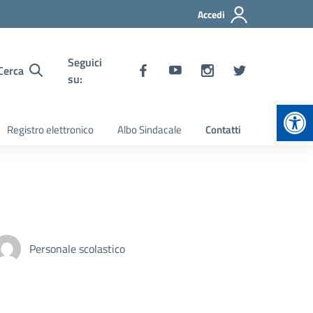
Accedi
Seguici
Cerca
su:
Apr
Registro elettronico
Albo Sindacale
Contatti
Personale scolastico