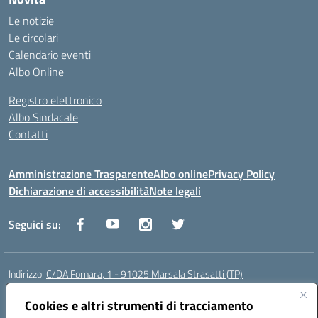
Le notizie
Le circolari
Calendario eventi
Albo Online
Registro elettronico
Albo Sindacale
Contatti
Amministrazione Trasparente
Albo online
Privacy Policy
Dichiarazione di accessibilità
Note legali
Seguici su:
Indirizzo:
C/DA Fornara, 1 - 91025 Marsala Strasatti (TP)
Centralino:
0923961292
Email:
tpic81600v@istruzione.it
Posta elettronica certificata (PEC):
Cookies e altri strumenti di tracciamento
tpic81600v@pec.istruzione.it