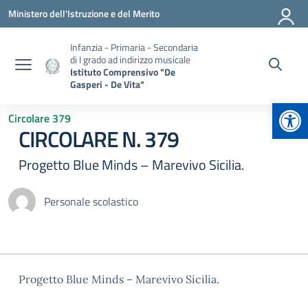
Vai ai contenuti
Vai al menu di navigazione
Vai al footer
Ministero dell'Istruzione e del Merito
Infanzia - Primaria - Secondaria
di I grado ad indirizzo musicale
Istituto Comprensivo "De
Gasperi - De Vita"
Apr
Circolare 379
CIRCOLARE N. 379
Progetto Blue Minds – Marevivo Sicilia.
Personale scolastico
Progetto Blue Minds – Marevivo Sicilia.