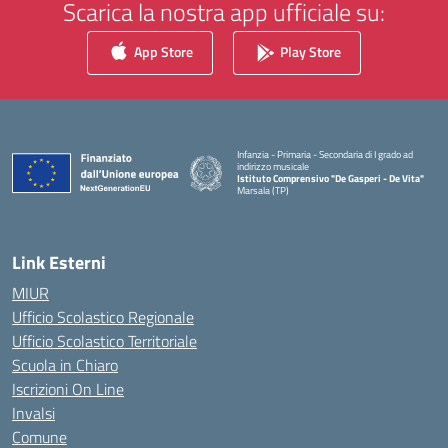
Scarica la nostra app ufficiale su:
App Store
Play Store
Infanzia - Primaria - Secondaria di I grado ad
indirizzo musicale
Istituto Comprensivo "De Gasperi - De Vita"
Marsala (TP)
— Visita la pagina iniziale della scuola
Link Esterni
MIUR
Ufficio Scolastico Regionale
Ufficio Scolastico Territoriale
Scuola in Chiaro
Iscrizioni On Line
Invalsi
Comune