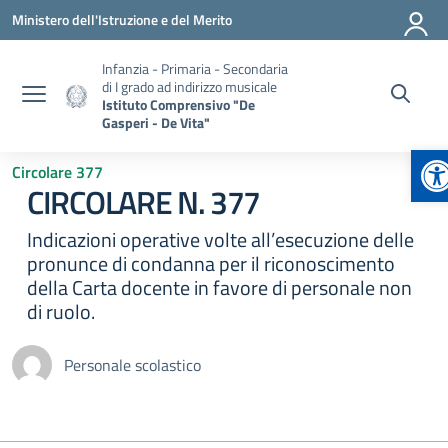
Vai ai contenuti
Vai al menu di navigazione
Vai al footer
Ministero dell'Istruzione e del Merito
Infanzia - Primaria - Secondaria
di I grado ad indirizzo musicale
Istituto Comprensivo "De
Gasperi - De Vita"
Ap
Circolare 377
CIRCOLARE N. 377
Indicazioni operative volte all’esecuzione delle
pronunce di condanna per il riconoscimento
della Carta docente in favore di personale non
di ruolo.
Personale scolastico