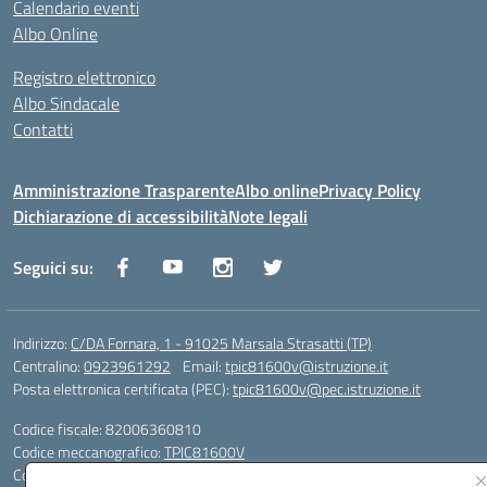
Calendario eventi
Albo Online
Registro elettronico
Albo Sindacale
Contatti
Amministrazione Trasparente
Albo online
Privacy Policy
Dichiarazione di accessibilità
Note legali
Seguici su:
Indirizzo:
C/DA Fornara, 1 - 91025 Marsala Strasatti (TP)
Centralino:
0923961292
Email:
tpic81600v@istruzione.it
Posta elettronica certificata (PEC):
tpic81600v@pec.istruzione.it
Codice fiscale: 82006360810
Codice meccanografico:
TPIC81600V
Codice Indice delle Pubbliche Amministrazioni (IPA): istsc_tpic81600v