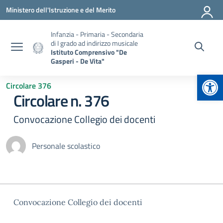
Vai ai contenuti
Vai al menu di navigazione
Vai al footer
Ministero dell'Istruzione e del Merito
Infanzia - Primaria - Secondaria
di I grado ad indirizzo musicale
Istituto Comprensivo "De
Gasperi - De Vita"
Apr
Circolare 376
Circolare n. 376
Convocazione Collegio dei docenti
Personale scolastico
Convocazione Collegio dei docenti