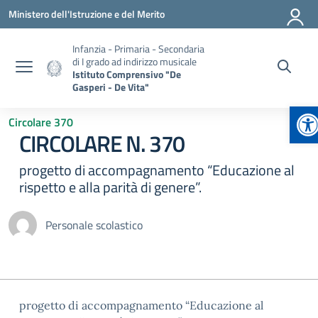
Vai ai contenuti
Vai al menu di navigazione
Vai al footer
Ministero dell'Istruzione e del Merito
Infanzia - Primaria - Secondaria
di I grado ad indirizzo musicale
Istituto Comprensivo "De
Gasperi - De Vita"
Ap
Circolare 370
CIRCOLARE N. 370
progetto di accompagnamento “Educazione al
rispetto e alla parità di genere”.
Personale scolastico
progetto di accompagnamento “Educazione al