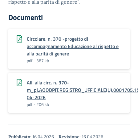
rispetto e alla parità di genere”.
Documenti
Circolare. n. 370 -progetto di
accompagnamento Educazione al rispetto e
alla parità di genere
pdf - 367 kb
All. alla circ. n. 370-
m_pi.AOODPIT.REGISTRO_UFFICIALE(U).0001705.1
04-2026
pdf - 206 kb
Pubblicato:
16.04.2026
-
Revisione:
16.04.2026