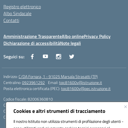
Registro elettronico
Albo Sindacale
Contatti
Amministrazione Trasparente
Albo online
Privacy Policy
Dichiarazione di accessibilità
Note legali
Seguici su:
Indirizzo:
C/DA Fornara, 1 - 91025 Marsala Strasatti (TP)
Centralino:
0923961292
Email:
tpic81600v@istruzione.it
Posta elettronica certificata (PEC):
tpic81600v@pec.istruzione.it
Codice fiscale: 82006360810
Codice meccanografico:
TPIC81600V
Cookies e altri strumenti di tracciamento
Codice Indice delle Pubbliche Amministrazioni (IPA): istsc_tpic81600v
Codice unico di fatturazione (CUF): UFODYY
Il nostro Istituto non utilizza strumenti di profilazione degli utenti -