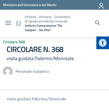
Vai ai contenuti
Vai al menu di navigazione
Vai al footer
Ministero dell'Istruzione e del Merito
Infanzia - Primaria - Secondaria
di I grado ad indirizzo musicale
Istituto Comprensivo "De
Gasperi - De Vita"
Apr
Circolare 368
CIRCOLARE N. 368
visita guidata Palermo/Monreale.
Personale scolastico
visita guidata Palermo/Monreale.