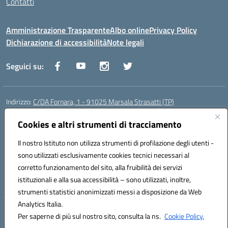
Contatti
Amministrazione Trasparente
Albo online
Privacy Policy
Dichiarazione di accessibilità
Note legali
Seguici su:
Indirizzo:
C/DA Fornara, 1 - 91025 Marsala Strasatti (TP)
Centralino:
0923961292
Email:
tpic81600v@istruzione.it
Posta elettronica certificata (PEC):
Cookies e altri strumenti di tracciamento
tpic81600v@pec.istruzione.it
Codice fiscale: 82006360810
Il nostro Istituto non utilizza strumenti di profilazione degli utenti -
Codice meccanografico:
TPIC81600V
sono utilizzati esclusivamente cookies tecnici necessari al
Codice Indice delle Pubbliche Amministrazioni (IPA): istsc_tpic81600v
corretto funzionamento del sito, alla fruibilità dei servizi
Codice unico di fatturazione (CUF): UFODYY
istituzionali e alla sua accessibilità – sono utilizzati, inoltre,
strumenti statistici anonimizzati messi a disposizione da Web
Analytics Italia.
Hosting & Powered by 3D Solution S.r.l.
Per saperne di più sul nostro sito, consulta la ns.
Cookie Policy.
Concept & Design by Designers Italia