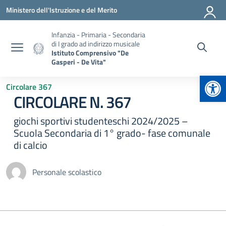
Vai ai contenuti
Vai al menu di navigazione
Vai al footer
Ministero dell'Istruzione e del Merito
Infanzia - Primaria - Secondaria
di I grado ad indirizzo musicale
Istituto Comprensivo "De
Gasperi - De Vita"
Apr
Circolare 367
CIRCOLARE N. 367
giochi sportivi studenteschi 2024/2025 –
Scuola Secondaria di 1° grado- fase comunale
di calcio
Personale scolastico