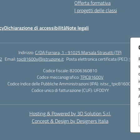
Offerta formativa
I progetti delle classi
cy
Dichiarazione di accessibilità
Note legali
Indirizzo:
C/DA Fornara, 1 - 91025 Marsala Strasatti (TP)
2
Email:
tpic81600v@istruzione.it
Posta elettronica certificata (PEC):
tpic8
Codice fiscale: 82006360810
Codice meccanografico:
TPIC81600V
Codice Indice delle Pubbliche Amministrazioni (IPA): istsc_tpic81600v
Codice unico di fatturazione (CUF): UFODYY
Hosting & Powered by 3D Solution S.r.l.
Concept & Design by Designers Italia