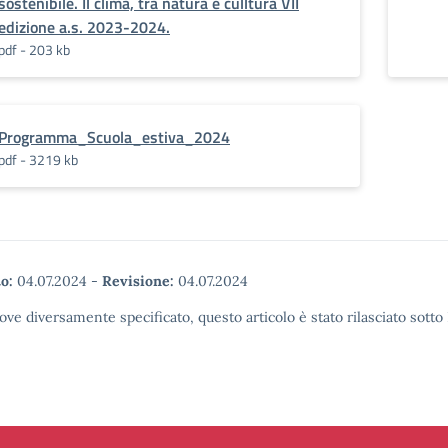
sostenibile. Il clima, tra natura e culltura VII
edizione a.s. 2023-2024.
pdf - 203 kb
Programma_Scuola_estiva_2024
pdf - 3219 kb
o:
04.07.2024
-
Revisione:
04.07.2024
ove diversamente specificato, questo articolo è stato rilasciato sott