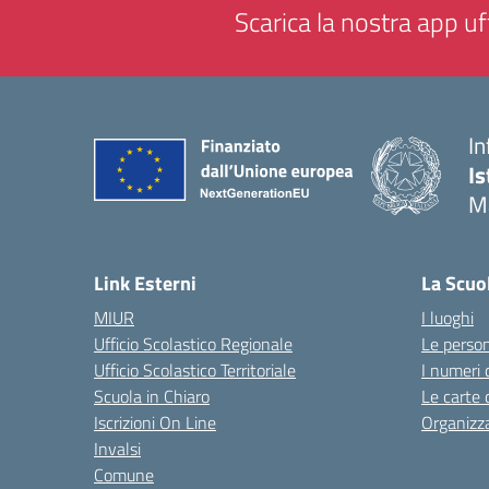
Scarica la nostra app uff
In
Is
M
— 
Link Esterni
La Scuo
MIUR
I luoghi
Ufficio Scolastico Regionale
Le perso
Ufficio Scolastico Territoriale
I numeri 
Scuola in Chiaro
Le carte 
Iscrizioni On Line
Organizz
Invalsi
Comune