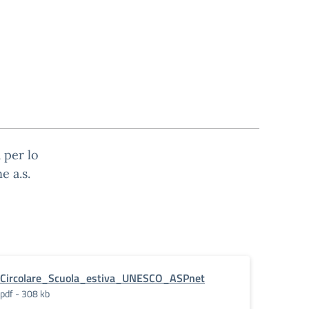
a per lo
e a.s.
Circolare_Scuola_estiva_UNESCO_ASPnet
pdf - 308 kb