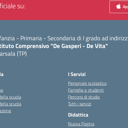
iciale su:
App
fanzia - Primaria - Secondaria di I grado ad indiri
tituto Comprensivo "De Gasperi - De Vita"
arsala (TP)
Visita la pagina iniziale della scuola
la
I Servizi
Personale scolastico
ne
Famiglie e studenti
della scuola
Percorsi di studio
della scuola
Tutti i servizi
azione
Didattica
Nuova Pagina