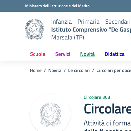
Vai ai contenuti
Vai al menu di navigazione
Vai al footer
Ministero dell'Istruzione e del Merito
Infanzia - Primaria - Secondari
Istituto Comprensivo "De Gasp
Marsala (TP)
Scuola
Servizi
Novità
Didattica
Home
Novità
Le circolari
Circolari per doc
Circolare 363
Circolar
Attività di form