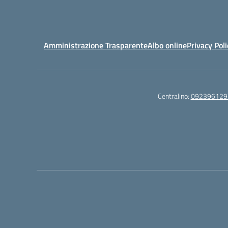
Amministrazione Trasparente
Albo online
Privacy Poli
Centralino:
092396129