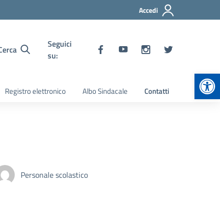
Accedi
Seguici
Cerca
su:
Apr
Registro elettronico
Albo Sindacale
Contatti
Personale scolastico