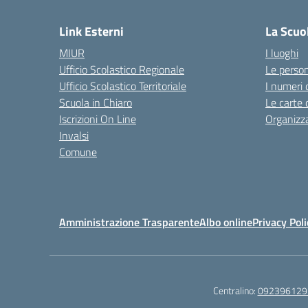
Link Esterni
La Scuo
MIUR
I luoghi
Ufficio Scolastico Regionale
Le perso
Ufficio Scolastico Territoriale
I numeri 
Scuola in Chiaro
Le carte 
Iscrizioni On Line
Organizz
Invalsi
Comune
Amministrazione Trasparente
Albo online
Privacy Poli
Centralino:
092396129