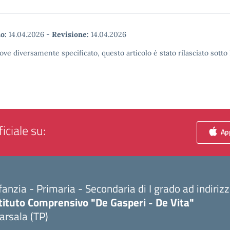
o:
14.04.2026
-
Revisione:
14.04.2026
ove diversamente specificato, questo articolo è stato rilasciato sott
iciale su:
App
fanzia - Primaria - Secondaria di I grado ad indiri
tituto Comprensivo "De Gasperi - De Vita"
arsala (TP)
Visita la pagina iniziale della scuola