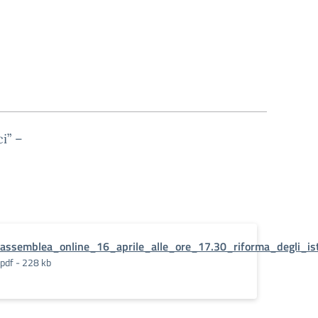
i” –
assemblea_online_16_aprile_alle_ore_17.30_riforma_degli_isti
pdf - 228 kb