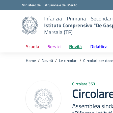
Vai ai contenuti
Vai al menu di navigazione
Vai al footer
Ministero dell'Istruzione e del Merito
Infanzia - Primaria - Secondari
Istituto Comprensivo "De Gasp
Marsala (TP)
Scuola
Servizi
Novità
Didattica
Home
Novità
Le circolari
Circolari per doc
Circolare 363
Circolar
Assemblea sinda