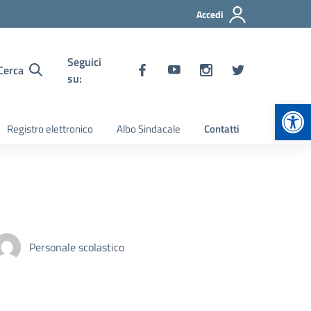
Accedi
Seguici
Cerca
su:
Apr
Registro elettronico
Albo Sindacale
Contatti
Personale scolastico