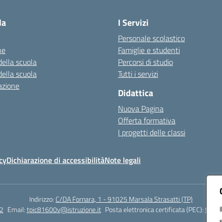
la
I Servizi
Personale scolastico
ne
Famiglie e studenti
della scuola
Percorsi di studio
della scuola
Tutti i servizi
azione
Didattica
Nuova Pagina
Offerta formativa
I progetti delle classi
cy
Dichiarazione di accessibilità
Note legali
Indirizzo:
C/DA Fornara, 1 - 91025 Marsala Strasatti (TP)
2
Email:
tpic81600v@istruzione.it
Posta elettronica certificata (PEC):
tpic8