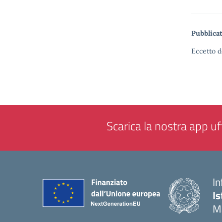
Pubblicat
Eccetto d
Scarica la nostra app uff
In
Is
M
— 