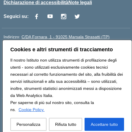
Dichiarazione di accessibilità
Note legali
Seguici su:
Indirizzo:
C/DA Fornara, 1 - 91025 Marsala Strasatti (TP)
Centralino:
0923961292
Email:
tpic81600v@istruzione.it
Cookies e altri strumenti di tracciamento
Posta elettronica certificata (PEC):
tpic81600v@pec.istruzione.it
Codice fiscale: 82006360810
Il nostro Istituto non utilizza strumenti di profilazione degli
Codice meccanografico:
TPIC81600V
utenti - sono utilizzati esclusivamente cookies tecnici
Codice Indice delle Pubbliche Amministrazioni (IPA):
necessari al corretto funzionamento del sito, alla fruibilità dei
istsc_tpic81600v
servizi istituzionali e alla sua accessibilità – sono utilizzati,
Codice unico di fatturazione (CUF): UFODYY
inoltre, strumenti statistici anonimizzati messi a disposizione
da Web Analytics Italia.
Per saperne di più sul nostro sito, consulta la
Hosting & Powered by 3D Solution S.r.l.
ns.
Cookie Policy.
Concept & Design by Designers Italia
Personalizza
Rifiuta tutto
Accettare tutto