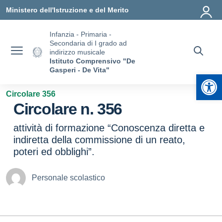
Vai ai contenuti
Vai al menu di navigazione
Vai al footer
Ministero dell'Istruzione e del Merito
Infanzia - Primaria -
Secondaria di I grado ad
indirizzo musicale
Istituto Comprensivo "De
Gasperi - De Vita"
Apr
Circolare 356
Circolare n. 356
attività di formazione “Conoscenza diretta e
indiretta della commissione di un reato,
poteri ed obblighi”.
Personale scolastico