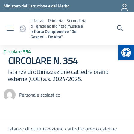
Vai ai contenuti
Vai al menu di navigazione
Vai al footer
Ministero dell'Istruzione e del Merito
Infanzia - Primaria - Secondaria
di I grado ad indirizzo musicale
Istituto Comprensivo "De
Gasperi - De Vita"
Apr
Circolare 354
CIRCOLARE N. 354
Istanze di ottimizzazione cattedre orario
esterne (COE) a.s. 2024/2025.
Personale scolastico
Istanze di ottimizzazione cattedre orario esterne