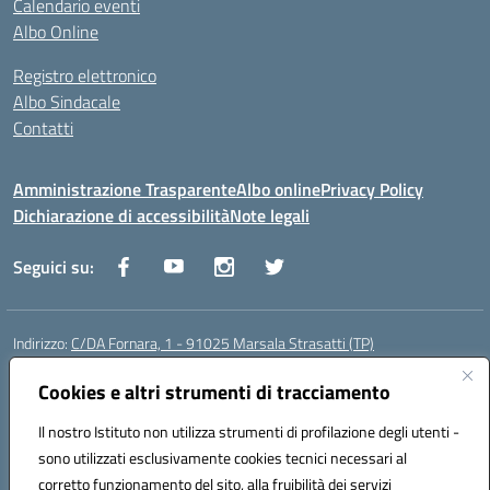
Calendario eventi
Albo Online
Registro elettronico
Albo Sindacale
Contatti
Amministrazione Trasparente
Albo online
Privacy Policy
Dichiarazione di accessibilità
Note legali
Seguici su:
Indirizzo:
C/DA Fornara, 1 - 91025 Marsala Strasatti (TP)
Centralino:
0923961292
Email:
tpic81600v@istruzione.it
Posta elettronica certificata (PEC):
Cookies e altri strumenti di tracciamento
tpic81600v@pec.istruzione.it
Codice fiscale: 82006360810
Il nostro Istituto non utilizza strumenti di profilazione degli utenti -
Codice meccanografico:
TPIC81600V
sono utilizzati esclusivamente cookies tecnici necessari al
Codice Indice delle Pubbliche Amministrazioni (IPA): istsc_tpic81600v
corretto funzionamento del sito, alla fruibilità dei servizi