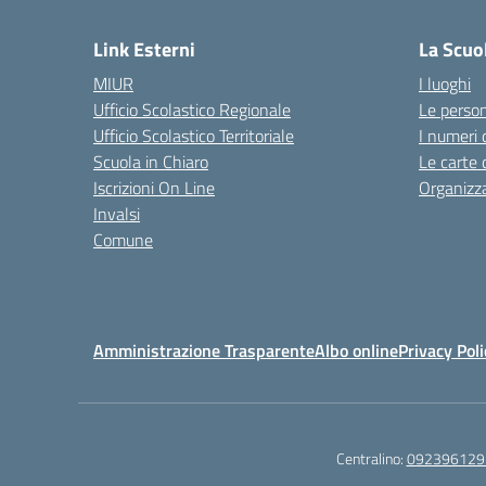
Link Esterni
La Scuo
MIUR
I luoghi
Ufficio Scolastico Regionale
Le perso
Ufficio Scolastico Territoriale
I numeri 
Scuola in Chiaro
Le carte 
Iscrizioni On Line
Organizz
Invalsi
Comune
Amministrazione Trasparente
Albo online
Privacy Poli
Centralino:
092396129