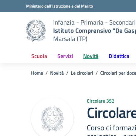
Vai ai contenuti
Vai al menu di navigazione
Vai al footer
Ministero dell'Istruzione e del Merito
Infanzia - Primaria - Secondari
Istituto Comprensivo "De Gasp
Marsala (TP)
Scuola
Servizi
Novità
Didattica
Home
Novità
Le circolari
Circolari per doc
Circolare 352
Circolar
Corso di formaz