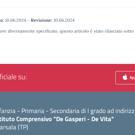
o:
10.06.2024
-
Revisione:
10.06.2024
ove diversamente specificato, questo articolo è stato rilasciato sott
iciale su:
App
fanzia - Primaria - Secondaria di I grado ad indiri
tituto Comprensivo "De Gasperi - De Vita"
arsala (TP)
Visita la pagina iniziale della scuola