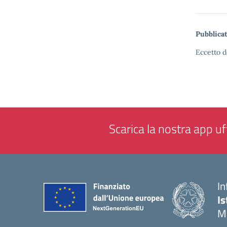
Pubblicat
Eccetto d
Scarica la nostra app uff
In
Is
M
— 