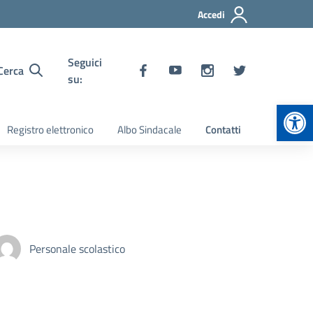
Accedi
Seguici
Cerca
su:
Apr
Registro elettronico
Albo Sindacale
Contatti
Personale scolastico