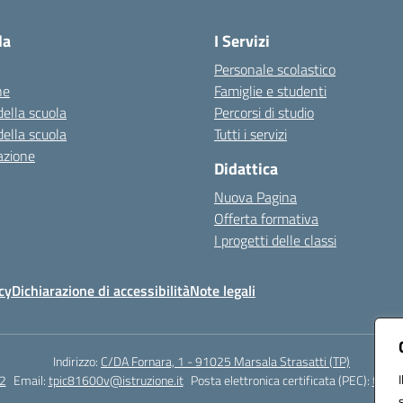
la
I Servizi
Personale scolastico
ne
Famiglie e studenti
della scuola
Percorsi di studio
della scuola
Tutti i servizi
azione
Didattica
Nuova Pagina
Offerta formativa
I progetti delle classi
cy
Dichiarazione di accessibilità
Note legali
Indirizzo:
C/DA Fornara, 1 - 91025 Marsala Strasatti (TP)
2
Email:
tpic81600v@istruzione.it
Posta elettronica certificata (PEC):
tpic8