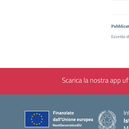
Pubblicat
Eccetto d
Scarica la nostra app uff
In
Is
M