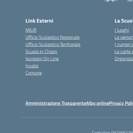
— 
Link Esterni
La Scuo
MIUR
I luoghi
Ufficio Scolastico Regionale
Le perso
Ufficio Scolastico Territoriale
I numeri 
Scuola in Chiaro
Le carte 
Iscrizioni On Line
Organizz
Invalsi
Comune
Amministrazione Trasparente
Albo online
Privacy Poli
Centralino:
092396129