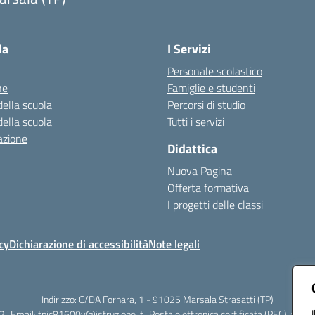
Visita la pagina iniziale della scuola
la
I Servizi
Personale scolastico
ne
Famiglie e studenti
della scuola
Percorsi di studio
della scuola
Tutti i servizi
azione
Didattica
Nuova Pagina
Offerta formativa
I progetti delle classi
cy
Dichiarazione di accessibilità
Note legali
Indirizzo:
C/DA Fornara, 1 - 91025 Marsala Strasatti (TP)
2
Email:
tpic81600v@istruzione.it
Posta elettronica certificata (PEC):
tpic8