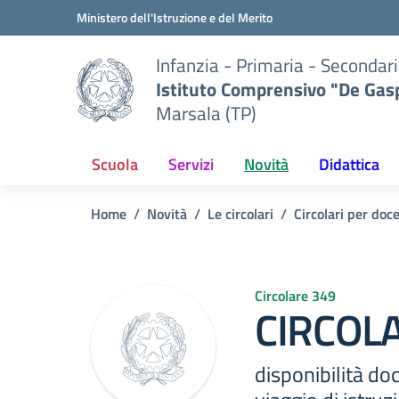
Vai ai contenuti
Vai al menu di navigazione
Vai al footer
Ministero dell'Istruzione e del Merito
Infanzia - Primaria - Secondari
Istituto Comprensivo "De Gasp
Marsala (TP)
Scuola
Servizi
Novità
Didattica
Home
Novità
Le circolari
Circolari per doc
Circolare 349
CIRCOLA
disponibilità do