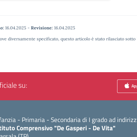
o:
16.04.2025
-
Revisione:
16.04.2025
ove diversamente specificato, questo articolo è stato rilasciato sott
iciale su:
App
fanzia - Primaria - Secondaria di I grado ad indiri
tituto Comprensivo "De Gasperi - De Vita"
arsala (TP)