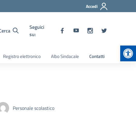
Accedi
Seguici
Cerca
su:
Apr
Registro elettronico
Albo Sindacale
Contatti
Personale scolastico