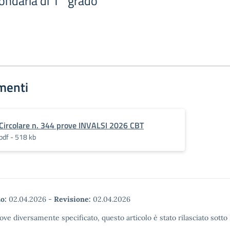
ondaria di 1° grado
menti
Circolare n. 344 prove INVALSI 2026 CBT
pdf - 518 kb
o:
02.04.2026
-
Revisione:
02.04.2026
ove diversamente specificato, questo articolo è stato rilasciato sott