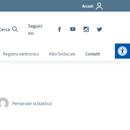
Accedi
Seguici
Cerca
su:
Apr
Registro elettronico
Albo Sindacale
Contatti
Personale scolastico