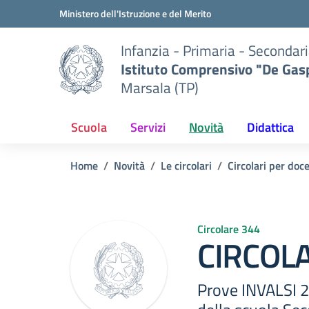
Vai ai contenuti
Vai al menu di navigazione
Vai al footer
Ministero dell'Istruzione e del Merito
Infanzia - Primaria - Secondari
Istituto Comprensivo "De Gasp
Marsala (TP)
Scuola
Servizi
Novità
Didattica
Home
Novità
Le circolari
Circolari per doc
Circolare 344
CIRCOLA
Prove INVALSI 20