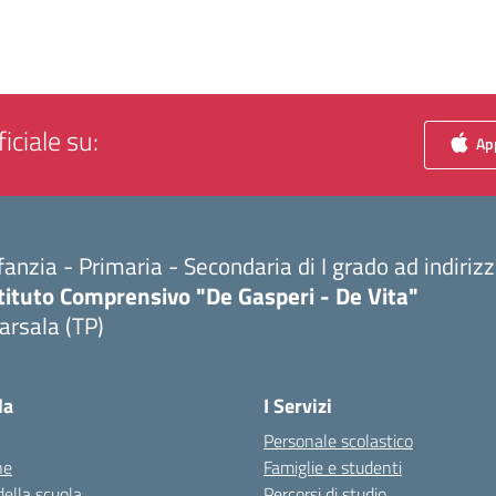
iciale su:
App
fanzia - Primaria - Secondaria di I grado ad indiri
tituto Comprensivo "De Gasperi - De Vita"
arsala (TP)
Visita la pagina iniziale della scuola
la
I Servizi
Personale scolastico
ne
Famiglie e studenti
della scuola
Percorsi di studio