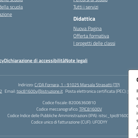
della scuola
Tutti i servizi
azione
Didattica
Nuova Pagina
Offerta formativa
I progetti delle classi
cy
Dichiarazione di accessibilità
Note legali
Indirizzo:
C/DA Fornara, 1 - 91025 Marsala Strasatti (TP)
2
Email:
tpic81600v@istruzione.it
Posta elettronica certificata (PEC):
tpic8
Codice fiscale: 82006360810
Codice meccanografico:
TPIC81600V
Codice Indice delle Pubbliche Amministrazioni (IPA): istsc_tpic81600v
Codice unico di fatturazione (CUF): UFODYY