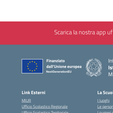
Scarica la nostra app uff
In
Is
M
— 
Link Esterni
La Scuo
MIUR
I luoghi
Ufficio Scolastico Regionale
Le perso
Ufficio Scolastico Territoriale
I numeri 