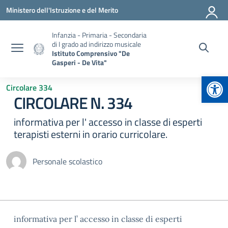
Vai ai contenuti
Vai al menu di navigazione
Vai al footer
Ministero dell'Istruzione e del Merito
Infanzia - Primaria - Secondaria
di I grado ad indirizzo musicale
Istituto Comprensivo "De
Gasperi - De Vita"
Apr
Circolare 334
CIRCOLARE N. 334
informativa per l' accesso in classe di esperti
terapisti esterni in orario curricolare.
Personale scolastico
informativa per l’ accesso in classe di esperti