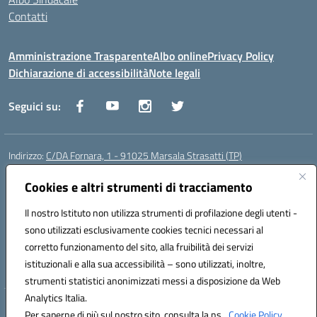
Contatti
Amministrazione Trasparente
Albo online
Privacy Policy
Dichiarazione di accessibilità
Note legali
Seguici su:
Indirizzo:
C/DA Fornara, 1 - 91025 Marsala Strasatti (TP)
Centralino:
0923961292
Email:
tpic81600v@istruzione.it
Posta elettronica certificata (PEC):
Cookies e altri strumenti di tracciamento
tpic81600v@pec.istruzione.it
Codice fiscale: 82006360810
Il nostro Istituto non utilizza strumenti di profilazione degli utenti -
Codice meccanografico:
TPIC81600V
sono utilizzati esclusivamente cookies tecnici necessari al
Codice Indice delle Pubbliche Amministrazioni (IPA): istsc_tpic81600v
corretto funzionamento del sito, alla fruibilità dei servizi
Codice unico di fatturazione (CUF): UFODYY
istituzionali e alla sua accessibilità – sono utilizzati, inoltre,
strumenti statistici anonimizzati messi a disposizione da Web
Analytics Italia.
Hosting & Powered by 3D Solution S.r.l.
Per saperne di più sul nostro sito, consulta la ns.
Cookie Policy.