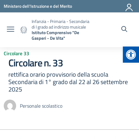
Vai ai contenuti
Vai al menu di navigazione
Vai al footer
Ministero dell'Istruzione e del Merito
Infanzia - Primaria - Secondaria
di I grado ad indirizzo musicale
Istituto Comprensivo "De
Gasperi - De Vita"
Apr
Circolare 33
Circolare n. 33
rettifica orario provvisorio della scuola
Secondaria di 1° grado dal 22 al 26 settembre
2025
Personale scolastico