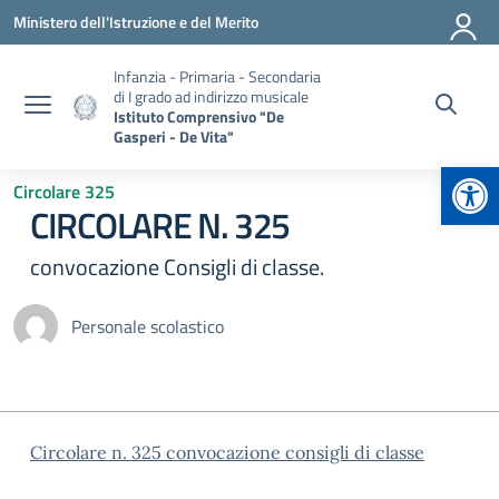
Vai ai contenuti
Vai al menu di navigazione
Vai al footer
Ministero dell'Istruzione e del Merito
Infanzia - Primaria - Secondaria
di I grado ad indirizzo musicale
Istituto Comprensivo "De
Gasperi - De Vita"
Apr
Circolare 325
CIRCOLARE N. 325
convocazione Consigli di classe.
Personale scolastico
Circolare n. 325 convocazione consigli di classe