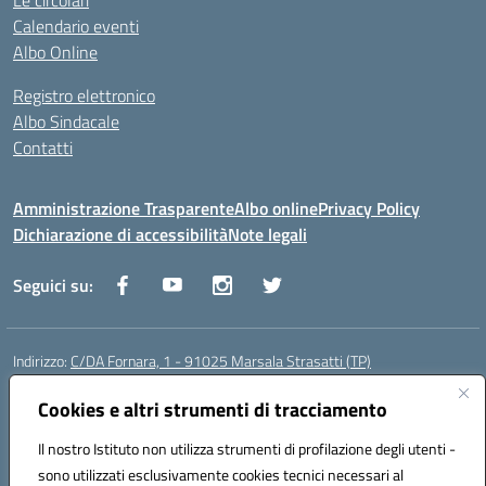
Le circolari
Calendario eventi
Albo Online
Registro elettronico
Albo Sindacale
Contatti
Amministrazione Trasparente
Albo online
Privacy Policy
Dichiarazione di accessibilità
Note legali
Seguici su:
Indirizzo:
C/DA Fornara, 1 - 91025 Marsala Strasatti (TP)
Centralino:
0923961292
Email:
tpic81600v@istruzione.it
Posta elettronica certificata (PEC):
Cookies e altri strumenti di tracciamento
tpic81600v@pec.istruzione.it
Codice fiscale: 82006360810
Il nostro Istituto non utilizza strumenti di profilazione degli utenti -
Codice meccanografico:
TPIC81600V
sono utilizzati esclusivamente cookies tecnici necessari al