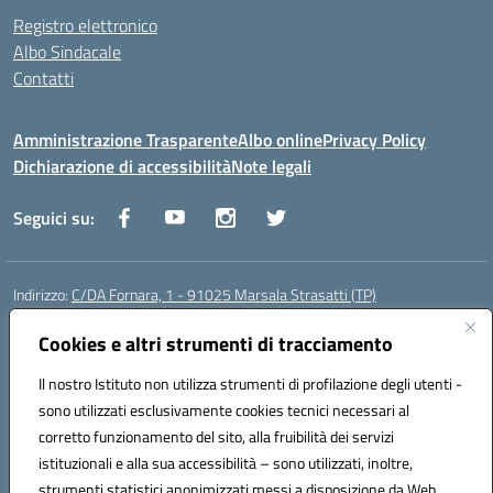
Registro elettronico
Albo Sindacale
Contatti
Amministrazione Trasparente
Albo online
Privacy Policy
Dichiarazione di accessibilità
Note legali
Seguici su:
Indirizzo:
C/DA Fornara, 1 - 91025 Marsala Strasatti (TP)
Centralino:
0923961292
Email:
tpic81600v@istruzione.it
Posta elettronica certificata (PEC):
Cookies e altri strumenti di tracciamento
tpic81600v@pec.istruzione.it
Codice fiscale: 82006360810
Il nostro Istituto non utilizza strumenti di profilazione degli utenti -
Codice meccanografico:
TPIC81600V
sono utilizzati esclusivamente cookies tecnici necessari al
Codice Indice delle Pubbliche Amministrazioni (IPA): istsc_tpic81600v
corretto funzionamento del sito, alla fruibilità dei servizi
Codice unico di fatturazione (CUF): UFODYY
istituzionali e alla sua accessibilità – sono utilizzati, inoltre,
strumenti statistici anonimizzati messi a disposizione da Web