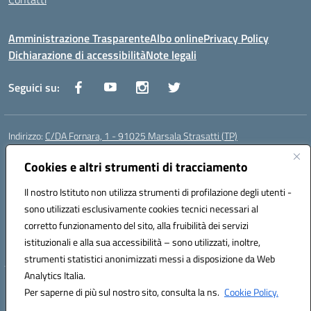
Amministrazione Trasparente
Albo online
Privacy Policy
Dichiarazione di accessibilità
Note legali
Seguici su:
Indirizzo:
C/DA Fornara, 1 - 91025 Marsala Strasatti (TP)
Centralino:
0923961292
Email:
tpic81600v@istruzione.it
Posta elettronica certificata (PEC):
Cookies e altri strumenti di tracciamento
tpic81600v@pec.istruzione.it
Codice fiscale: 82006360810
Il nostro Istituto non utilizza strumenti di profilazione degli utenti -
Codice meccanografico:
TPIC81600V
sono utilizzati esclusivamente cookies tecnici necessari al
Codice Indice delle Pubbliche Amministrazioni (IPA): istsc_tpic81600v
corretto funzionamento del sito, alla fruibilità dei servizi
Codice unico di fatturazione (CUF): UFODYY
istituzionali e alla sua accessibilità – sono utilizzati, inoltre,
strumenti statistici anonimizzati messi a disposizione da Web
Analytics Italia.
Hosting & Powered by 3D Solution S.r.l.
Per saperne di più sul nostro sito, consulta la ns.
Cookie Policy.
Concept & Design by Designers Italia