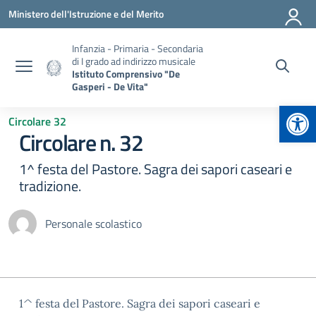
Vai ai contenuti
Vai al menu di navigazione
Vai al footer
Ministero dell'Istruzione e del Merito
Infanzia - Primaria - Secondaria
di I grado ad indirizzo musicale
Istituto Comprensivo "De
Gasperi - De Vita"
Apr
Circolare 32
Circolare n. 32
1^ festa del Pastore. Sagra dei sapori caseari e
tradizione.
Personale scolastico
1^ festa del Pastore. Sagra dei sapori caseari e