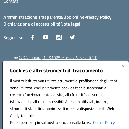
Contatti
Amministrazione Trasparente
Albo online
Privacy Policy
Dichiarazione di accessibilità
Note legali
Seguici su:
Indirizzo:
C/DA Fornara, 1 - 91025 Marsala Strasatti (TP)
Centralino:
0923961292
Email:
tpic81600v@istruzione.it
Posta elettronica certificata (PEC):
Cookies e altri strumenti di tracciamento
tpic81600v@pec.istruzione.it
Codice fiscale: 82006360810
Il nostro Istituto non utilizza strumenti di profilazione degli utenti -
Codice meccanografico:
TPIC81600V
sono utilizzati esclusivamente cookies tecnici necessari al
Codice Indice delle Pubbliche Amministrazioni (IPA): istsc_tpic81600v
corretto funzionamento del sito, alla fruibilità dei servizi
Codice unico di fatturazione (CUF): UFODYY
istituzionali e alla sua accessibilità – sono utilizzati, inoltre,
strumenti statistici anonimizzati messi a disposizione da Web
Analytics Italia.
Hosting & Powered by 3D Solution S.r.l.
Per saperne di più sul nostro sito, consulta la ns.
Cookie Policy.
Concept & Design by Designers Italia