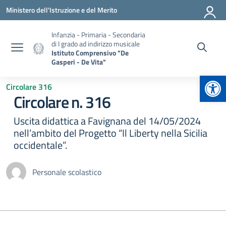
Vai ai contenuti
Vai al menu di navigazione
Vai al footer
Ministero dell'Istruzione e del Merito
Infanzia - Primaria - Secondaria
di I grado ad indirizzo musicale
Istituto Comprensivo "De
Gasperi - De Vita"
Apr
Circolare 316
Circolare n. 316
Uscita didattica a Favignana del 14/05/2024
nell’ambito del Progetto “Il Liberty nella Sicilia
occidentale”.
Personale scolastico