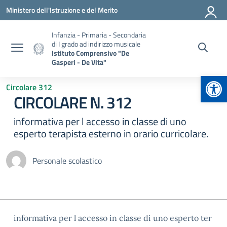
Vai ai contenuti
Vai al menu di navigazione
Vai al footer
Ministero dell'Istruzione e del Merito
Infanzia - Primaria - Secondaria
di I grado ad indirizzo musicale
Istituto Comprensivo "De
Gasperi - De Vita"
Apr
Circolare 312
CIRCOLARE N. 312
informativa per l accesso in classe di uno
esperto terapista esterno in orario curricolare.
Personale scolastico
informativa per l accesso in classe di uno esperto ter