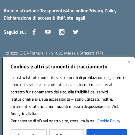
Amministrazione Trasparente
Albo online
Privacy Policy
Dichiarazione di accessibilità
Note legali
Seguici su:
Indirizzo:
C/DA Fornara, 1 - 91025 Marsala Strasatti (TP)
Centralino:
0923961292
Email:
tpic81600v@istruzione.it
Posta elettronica certificata (PEC):
Cookies e altri strumenti di tracciamento
tpic81600v@pec.istruzione.it
Codice fiscale: 82006360810
Il nostro Istituto non utilizza strumenti di profilazione degli utenti -
Codice meccanografico:
TPIC81600V
sono utilizzati esclusivamente cookies tecnici necessari al
Codice Indice delle Pubbliche Amministrazioni (IPA): istsc_tpic81600v
corretto funzionamento del sito, alla fruibilità dei servizi
Codice unico di fatturazione (CUF): UFODYY
istituzionali e alla sua accessibilità – sono utilizzati, inoltre,
strumenti statistici anonimizzati messi a disposizione da Web
Analytics Italia.
Hosting & Powered by 3D Solution S.r.l.
Per saperne di più sul nostro sito, consulta la ns.
Cookie Policy.
Concept & Design by Designers Italia