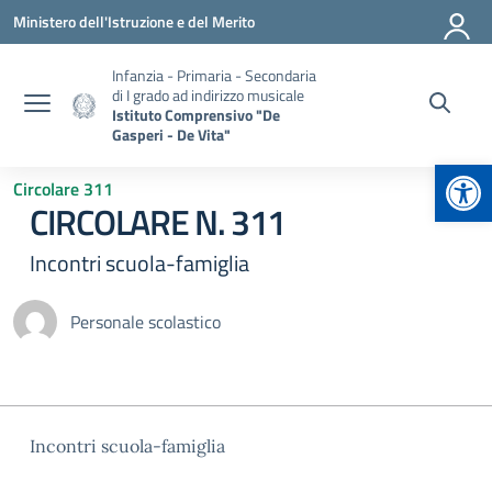
Vai ai contenuti
Vai al menu di navigazione
Vai al footer
Ministero dell'Istruzione e del Merito
Infanzia - Primaria - Secondaria
di I grado ad indirizzo musicale
Istituto Comprensivo "De
Gasperi - De Vita"
Apr
Circolare 311
CIRCOLARE N. 311
Incontri scuola-famiglia
Personale scolastico
Incontri scuola-famiglia