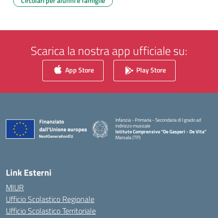
Circolari per alunni e famiglie
Scarica la nostra app ufficiale su:
App Store
Play Store
Infanzia - Primaria - Secondaria di I grado ad
indirizzo musicale
Istituto Comprensivo "De Gasperi - De Vita"
Marsala (TP)
— Visita la pagina iniziale della scuola
Link Esterni
MIUR
Ufficio Scolastico Regionale
Ufficio Scolastico Territoriale