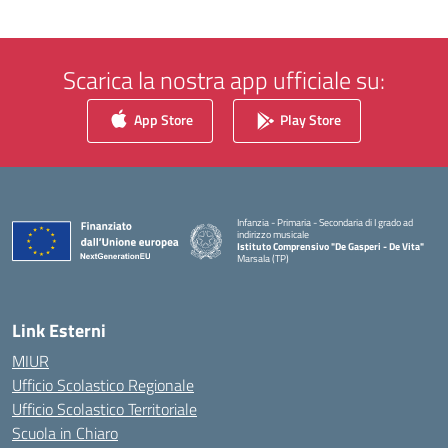
Scarica la nostra app ufficiale su:
App Store
Play Store
Infanzia - Primaria - Secondaria di I grado ad
indirizzo musicale
Istituto Comprensivo "De Gasperi - De Vita"
Marsala (TP)
— Visita la pagina iniziale della scuola
Link Esterni
MIUR
Ufficio Scolastico Regionale
Ufficio Scolastico Territoriale
Scuola in Chiaro