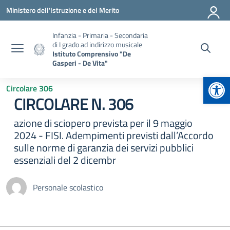
Vai ai contenuti
Vai al menu di navigazione
Vai al footer
Ministero dell'Istruzione e del Merito
Infanzia - Primaria - Secondaria
di I grado ad indirizzo musicale
Istituto Comprensivo "De
Gasperi - De Vita"
Apr
Circolare 306
CIRCOLARE N. 306
azione di sciopero prevista per il 9 maggio
2024 - FISI. Adempimenti previsti dall’Accordo
sulle norme di garanzia dei servizi pubblici
essenziali del 2 dicembr
Personale scolastico