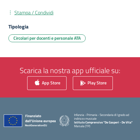
Stampa / Condividi
Tipologia
Circolari per docenti e personale ATA
Scarica la nostra app ufficiale su:
App Store
Play Store
Infanzia - Primaria - Secondaria di I grado ad
indirizzo musicale
Istituto Comprensivo "De Gasperi - De Vita"
Marsala (TP)
— Visita la pagina iniziale della scuola