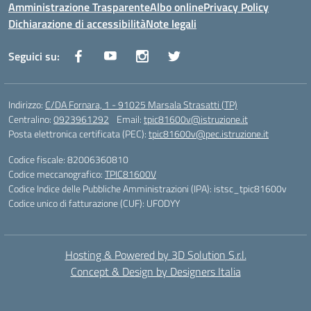
Amministrazione Trasparente
Albo online
Privacy Policy
Dichiarazione di accessibilità
Note legali
Seguici su:
Indirizzo:
C/DA Fornara, 1 - 91025 Marsala Strasatti (TP)
Centralino:
0923961292
Email:
tpic81600v@istruzione.it
Posta elettronica certificata (PEC):
tpic81600v@pec.istruzione.it
Codice fiscale: 82006360810
Codice meccanografico:
TPIC81600V
Codice Indice delle Pubbliche Amministrazioni (IPA): istsc_tpic81600v
Codice unico di fatturazione (CUF): UFODYY
Hosting & Powered by 3D Solution S.r.l.
Concept & Design by Designers Italia