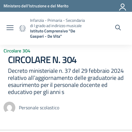
Vai ai contenuti
Vai al menu di navigazione
Vai al footer
Ministero dell'Istruzione e del Merito
Infanzia - Primaria - Secondaria
di I grado ad indirizzo musicale
Istituto Comprensivo "De
Gasperi - De Vita"
Circolare 304
CIRCOLARE N. 304
Decreto ministeriale n. 37 del 29 febbraio 2024
relativo all’aggiornamento delle graduatorie ad
esaurimento per il personale docente ed
educativo per gli anni s
Personale scolastico