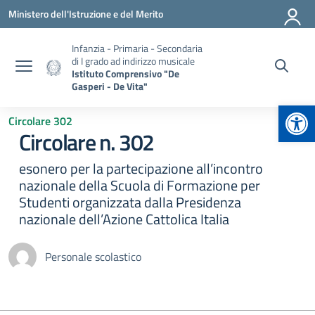
Vai ai contenuti
Vai al menu di navigazione
Vai al footer
Ministero dell'Istruzione e del Merito
Infanzia - Primaria - Secondaria
di I grado ad indirizzo musicale
Istituto Comprensivo "De
Gasperi - De Vita"
Apr
Circolare 302
Circolare n. 302
esonero per la partecipazione all’incontro
nazionale della Scuola di Formazione per
Studenti organizzata dalla Presidenza
nazionale dell’Azione Cattolica Italia
Personale scolastico