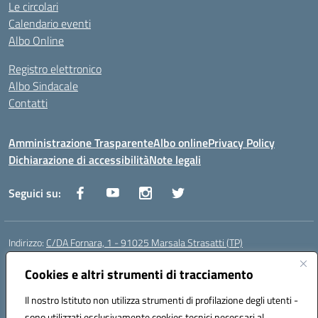
Le circolari
Calendario eventi
Albo Online
Registro elettronico
Albo Sindacale
Contatti
Amministrazione Trasparente
Albo online
Privacy Policy
Dichiarazione di accessibilità
Note legali
Seguici su:
Indirizzo:
C/DA Fornara, 1 - 91025 Marsala Strasatti (TP)
Centralino:
0923961292
Email:
tpic81600v@istruzione.it
Posta elettronica certificata (PEC):
Cookies e altri strumenti di tracciamento
tpic81600v@pec.istruzione.it
Codice fiscale: 82006360810
Il nostro Istituto non utilizza strumenti di profilazione degli utenti -
Codice meccanografico:
TPIC81600V
sono utilizzati esclusivamente cookies tecnici necessari al