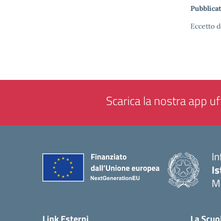
Pubblicat
Eccetto d
Scarica la nostra app uff
In
Is
M
— 
Link Esterni
La Scuo