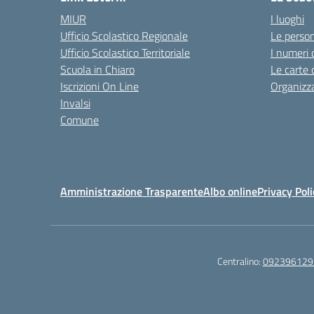
MIUR
I luoghi
Ufficio Scolastico Regionale
Le perso
Ufficio Scolastico Territoriale
I numeri 
Scuola in Chiaro
Le carte 
Iscrizioni On Line
Organizz
Invalsi
Comune
Amministrazione Trasparente
Albo online
Privacy Poli
Centralino:
092396129