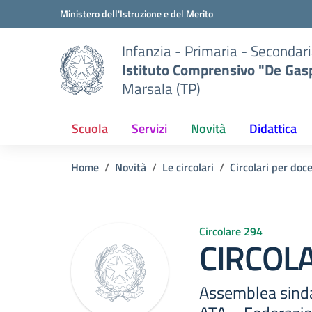
Vai ai contenuti
Vai al menu di navigazione
Vai al footer
Ministero dell'Istruzione e del Merito
Infanzia - Primaria - Secondari
Istituto Comprensivo "De Gasp
Marsala (TP)
Scuola
Servizi
Novità
Didattica
Home
Novità
Le circolari
Circolari per doc
Circolare 294
CIRCOLA
Assemblea sinda