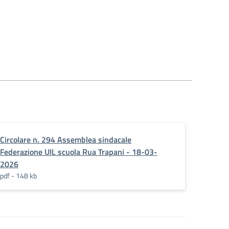
Circolare n. 294 Assemblea sindacale
ZO_DISTRETTI_63_signed
Federazione UIL scuola Rua Trapani - 18-03-
2026
pdf - 148 kb