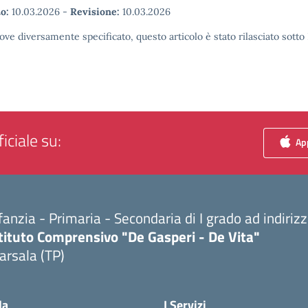
o:
10.03.2026
-
Revisione:
10.03.2026
ove diversamente specificato, questo articolo è stato rilasciato sott
iciale su:
App
fanzia - Primaria - Secondaria di I grado ad indiri
tituto Comprensivo "De Gasperi - De Vita"
arsala (TP)
Visita la pagina iniziale della scuola
la
I Servizi