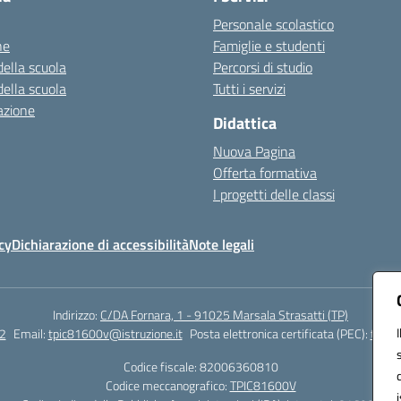
Personale scolastico
ne
Famiglie e studenti
della scuola
Percorsi di studio
della scuola
Tutti i servizi
azione
Didattica
Nuova Pagina
Offerta formativa
I progetti delle classi
cy
Dichiarazione di accessibilità
Note legali
Indirizzo:
C/DA Fornara, 1 - 91025 Marsala Strasatti (TP)
2
Email:
tpic81600v@istruzione.it
Posta elettronica certificata (PEC):
tpic8
Codice fiscale: 82006360810
Codice meccanografico:
TPIC81600V