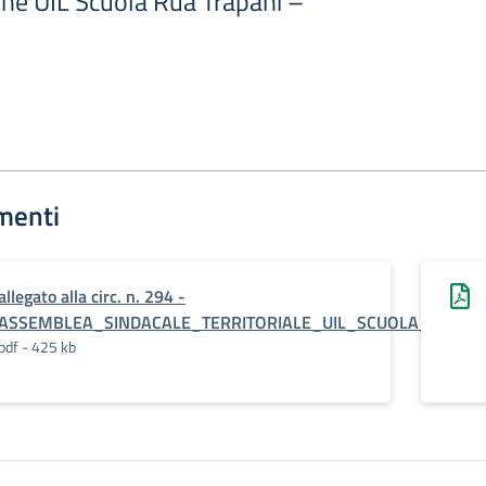
ne UIL Scuola Rua Trapani –
menti
allegato alla circ. n. 294 -
ASSEMBLEA_SINDACALE_TERRITORIALE_UIL_SCUOLA_18_MAR
pdf - 425 kb