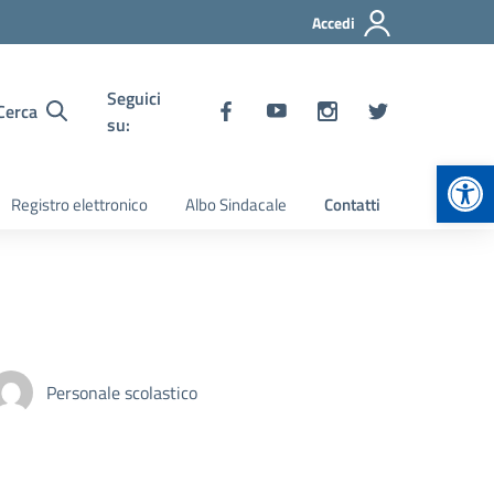
Accedi
Seguici
Cerca
su:
Apr
Registro elettronico
Albo Sindacale
Contatti
Personale scolastico