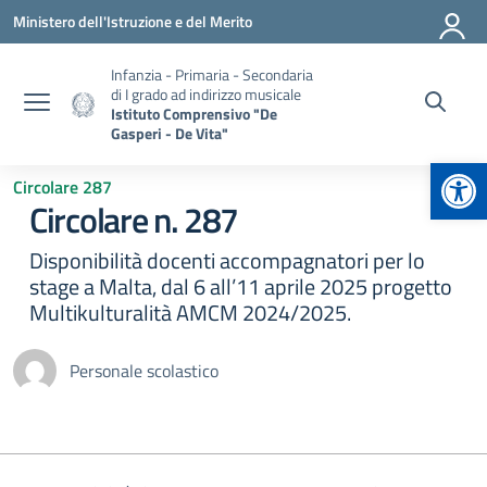
Vai ai contenuti
Vai al menu di navigazione
Vai al footer
Ministero dell'Istruzione e del Merito
Infanzia - Primaria - Secondaria
di I grado ad indirizzo musicale
Istituto Comprensivo "De
Gasperi - De Vita"
Apr
Circolare 287
Circolare n. 287
Disponibilità docenti accompagnatori per lo
stage a Malta, dal 6 all’11 aprile 2025 progetto
Multikulturalità AMCM 2024/2025.
Personale scolastico