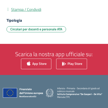
Stampa / Condividi
Tipologia
Circolari per docenti e personale ATA
Scarica la nostra app ufficiale su:
App Store
Play Store
Infanzia - Primaria - Secondaria di I grado ad
indirizzo musicale
Istituto Comprensivo "De Gasperi - De Vita"
Marsala (TP)
— Visita la pagina iniziale della scuola