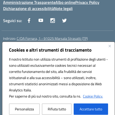
Amministrazione Trasparente
Albo online
Privacy Policy
Dichiarazione di accessibilità
Note legali
Seguici su:
Indirizzo:
C/DA Fornara, 1 - 91025 Marsala Strasatti (TP)
Centralino:
0923961292
Email:
tpic81600v@istruzione.it
Posta elettronica certificata (PEC):
Cookies e altri strumenti di tracciamento
tpic81600v@pec.istruzione.it
Codice fiscale: 82006360810
Il nostro Istituto non utilizza strumenti di profilazione degli utenti -
Codice meccanografico:
TPIC81600V
sono utilizzati esclusivamente cookies tecnici necessari al
Codice Indice delle Pubbliche Amministrazioni (IPA): istsc_tpic81600v
corretto funzionamento del sito, alla fruibilità dei servizi
Codice unico di fatturazione (CUF): UFODYY
istituzionali e alla sua accessibilità – sono utilizzati, inoltre,
strumenti statistici anonimizzati messi a disposizione da Web
Analytics Italia.
Hosting & Powered by 3D Solution S.r.l.
Per saperne di più sul nostro sito, consulta la ns.
Cookie Policy.
Concept & Design by Designers Italia
Personalizza
Rifiuta tutto
Accettare tutto