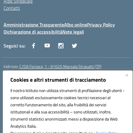
Albo Sindacale
Contatti
Amministrazione Trasparente
Albo online
Privacy Policy
Dichiarazione di accessibilità
Note legali
Seguici su:
Indirizzo:
C/DA Fornara, 1 - 91025 Marsala Strasatti (TP)
Centralino:
0923961292
Email:
tpic81600v@istruzione.it
Posta elettronica certificata (PEC):
Cookies e altri strumenti di tracciamento
tpic81600v@pec.istruzione.it
Codice fiscale: 82006360810
Il nostro Istituto non utilizza strumenti di profilazione degli utenti -
Codice meccanografico:
TPIC81600V
sono utilizzati esclusivamente cookies tecnici necessari al
Codice Indice delle Pubbliche Amministrazioni (IPA): istsc_tpic81600v
corretto funzionamento del sito, alla fruibilità dei servizi
Codice unico di fatturazione (CUF): UFODYY
istituzionali e alla sua accessibilità – sono utilizzati, inoltre,
strumenti statistici anonimizzati messi a disposizione da Web
Analytics Italia.
Hosting & Powered by 3D Solution S.r.l.