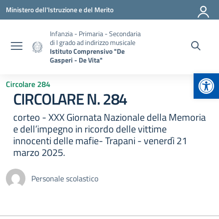
Vai ai contenuti
Vai al menu di navigazione
Vai al footer
Ministero dell'Istruzione e del Merito
Infanzia - Primaria - Secondaria
di I grado ad indirizzo musicale
Istituto Comprensivo "De
Gasperi - De Vita"
Apr
Circolare 284
CIRCOLARE N. 284
corteo - XXX Giornata Nazionale della Memoria
e dell’impegno in ricordo delle vittime
innocenti delle mafie- Trapani - venerdì 21
marzo 2025.
Personale scolastico