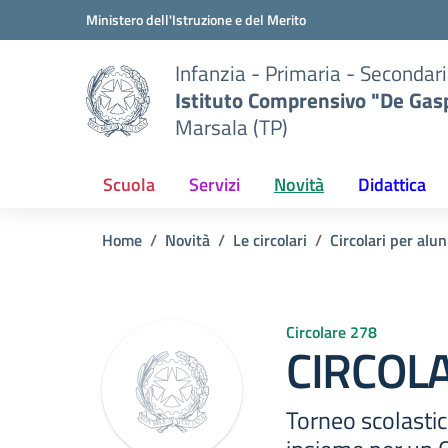
Vai ai contenuti
Vai al menu di navigazione
Vai al footer
Ministero dell'Istruzione e del Merito
Infanzia - Primaria - Secondari
Istituto Comprensivo "De Gasp
Marsala (TP)
Scuola
Servizi
Novità
Didattica
Home
Novità
Le circolari
Circolari per alun
Circolare 278
CIRCOLA
Torneo scolastico