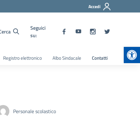
Accedi
Seguici
Cerca
su:
Apr
Registro elettronico
Albo Sindacale
Contatti
Personale scolastico