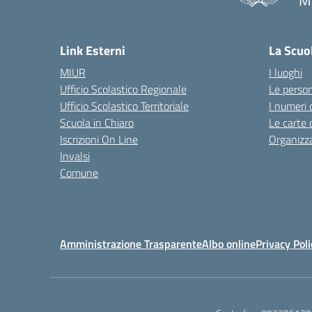
M
— 
Link Esterni
La Scuo
MIUR
I luoghi
Ufficio Scolastico Regionale
Le perso
Ufficio Scolastico Territoriale
I numeri 
Scuola in Chiaro
Le carte 
Iscrizioni On Line
Organizz
Invalsi
Comune
Amministrazione Trasparente
Albo online
Privacy Poli