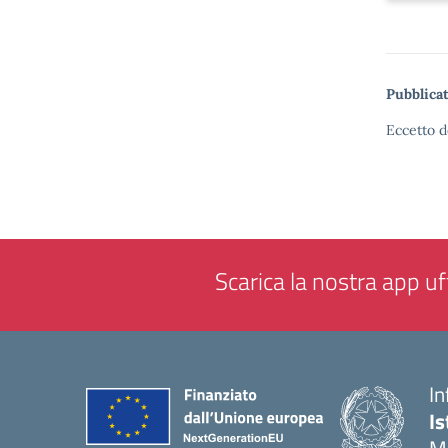
Pubblicat
Eccetto d
Scarica la nostra app uff
In
Is