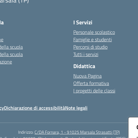
arsala (TP)
Visita la pagina iniziale della scuola
la
I Servizi
Personale scolastico
ne
Famiglie e studenti
della scuola
Percorsi di studio
della scuola
Tutti i servizi
azione
Didattica
Nuova Pagina
Offerta formativa
I progetti delle classi
cy
Dichiarazione di accessibilità
Note legali
Indirizzo:
C/DA Fornara, 1 - 91025 Marsala Strasatti (TP)