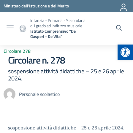
Vai ai contenuti
Vai al menu di navigazione
Vai al footer
Ministero dell'Istruzione e del Merito
Infanzia - Primaria - Secondaria
di I grado ad indirizzo musicale
Istituto Comprensivo "De
Gasperi - De Vita"
Apr
Circolare 278
Circolare n. 278
sospensione attività didattiche – 25 e 26 aprile
2024.
Personale scolastico
sospensione attività didattiche – 25 e 26 aprile 2024.