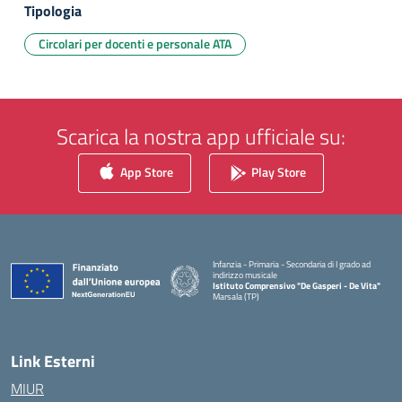
Tipologia
Circolari per docenti e personale ATA
Scarica la nostra app ufficiale su:
App Store
Play Store
Infanzia - Primaria - Secondaria di I grado ad
indirizzo musicale
Istituto Comprensivo "De Gasperi - De Vita"
Marsala (TP)
— Visita la pagina iniziale della scuola
Link Esterni
MIUR