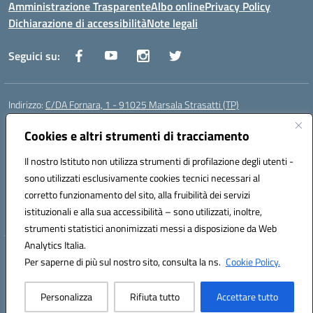
Amministrazione Trasparente
Albo online
Privacy Policy
Dichiarazione di accessibilità
Note legali
Seguici su:
Indirizzo:
C/DA Fornara, 1 - 91025 Marsala Strasatti (TP)
Centralino:
0923961292
Email:
tpic81600v@istruzione.it
Posta elettronica certificata (PEC):
Cookies e altri strumenti di tracciamento
tpic81600v@pec.istruzione.it
Codice fiscale: 82006360810
Il nostro Istituto non utilizza strumenti di profilazione degli utenti -
Codice meccanografico:
TPIC81600V
sono utilizzati esclusivamente cookies tecnici necessari al
Codice Indice delle Pubbliche Amministrazioni (IPA): istsc_tpic81600v
corretto funzionamento del sito, alla fruibilità dei servizi
Codice unico di fatturazione (CUF): UFODYY
istituzionali e alla sua accessibilità – sono utilizzati, inoltre,
strumenti statistici anonimizzati messi a disposizione da Web
Analytics Italia.
Hosting & Powered by 3D Solution S.r.l.
Per saperne di più sul nostro sito, consulta la ns.
Cookie Policy.
Concept & Design by Designers Italia
Personalizza
Rifiuta tutto
Accettare tutto