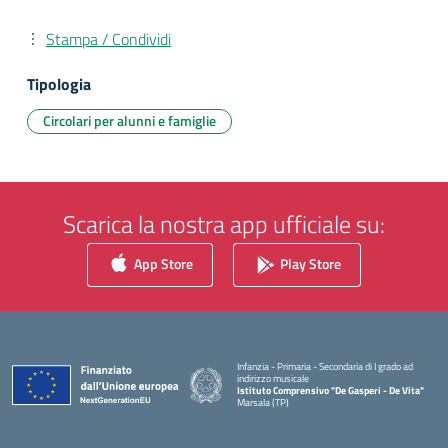
Stampa / Condividi
Tipologia
Circolari per alunni e famiglie
Scarica la nostra app ufficiale su:
App Store
Play Store
Infanzia - Primaria - Secondaria di I grado ad
indirizzo musicale
Istituto Comprensivo "De Gasperi - De Vita"
Marsala (TP)
— Visita la pagina iniziale della scuola