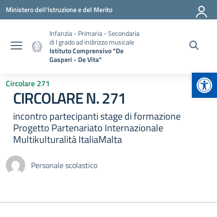
Vai ai contenuti
Vai al menu di navigazione
Vai al footer
Ministero dell'Istruzione e del Merito
Infanzia - Primaria - Secondaria
di I grado ad indirizzo musicale
Istituto Comprensivo "De
Gasperi - De Vita"
Apr
Circolare 271
CIRCOLARE N. 271
incontro partecipanti stage di formazione
Progetto Partenariato Internazionale
Multikulturalità ItaliaMalta
Personale scolastico