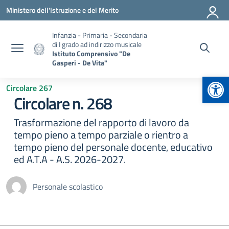
Vai ai contenuti
Vai al menu di navigazione
Vai al footer
Ministero dell'Istruzione e del Merito
Infanzia - Primaria - Secondaria
di I grado ad indirizzo musicale
Istituto Comprensivo "De
Gasperi - De Vita"
Apr
Circolare 267
Circolare n. 268
Trasformazione del rapporto di lavoro da
tempo pieno a tempo parziale o rientro a
tempo pieno del personale docente, educativo
ed A.T.A - A.S. 2026-2027.
Personale scolastico