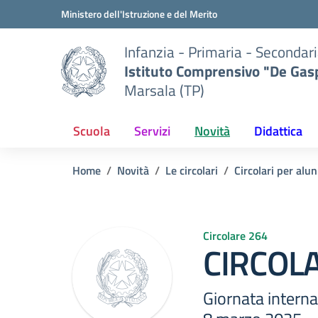
Vai ai contenuti
Vai al menu di navigazione
Vai al footer
Ministero dell'Istruzione e del Merito
Infanzia - Primaria - Secondari
Istituto Comprensivo "De Gasp
Marsala (TP)
Scuola
Servizi
Novità
Didattica
Home
Novità
Le circolari
Circolari per alun
Circolare 264
CIRCOLA
Giornata internaz