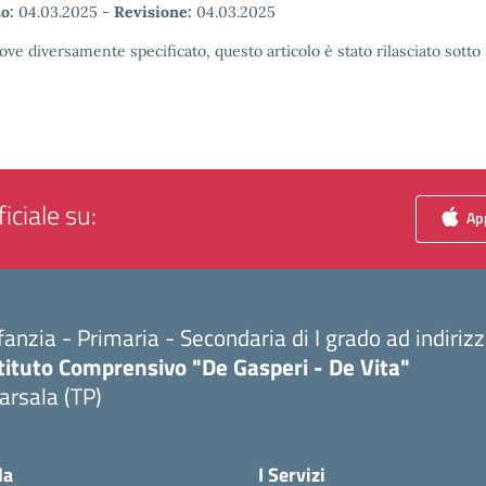
o:
04.03.2025
-
Revisione:
04.03.2025
ove diversamente specificato, questo articolo è stato rilasciato sott
iciale su:
App
fanzia - Primaria - Secondaria di I grado ad indiri
tituto Comprensivo "De Gasperi - De Vita"
arsala (TP)
Visita la pagina iniziale della scuola
la
I Servizi