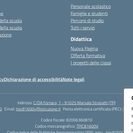
Personale scolastico
ne
Famiglie e studenti
della scuola
Percorsi di studio
della scuola
Tutti i servizi
azione
Didattica
Nuova Pagina
Offerta formativa
I progetti delle classi
cy
Dichiarazione di accessibilità
Note legali
Indirizzo:
C/DA Fornara, 1 - 91025 Marsala Strasatti (TP)
2
Email:
tpic81600v@istruzione.it
Posta elettronica certificata (PEC):
tpic8
Codice fiscale: 82006360810
Codice meccanografico:
TPIC81600V
Codice Indice delle Pubbliche Amministrazioni (IPA): istsc_tpic81600v