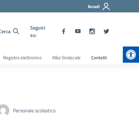
Accedi
Seguici
Cerca
su:
Apr
Registro elettronico
Albo Sindacale
Contatti
Personale scolastico