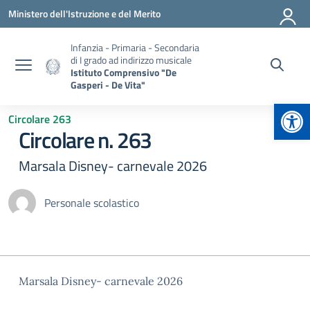
Vai ai contenuti
Vai al menu di navigazione
Vai al footer
Ministero dell'Istruzione e del Merito
Infanzia - Primaria - Secondaria
di I grado ad indirizzo musicale
Istituto Comprensivo "De
Gasperi - De Vita"
Apr
Circolare 263
Circolare n. 263
Marsala Disney- carnevale 2026
Personale scolastico
Marsala Disney- carnevale 2026