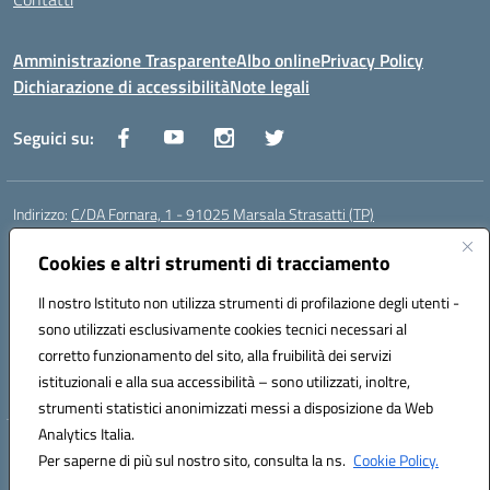
Amministrazione Trasparente
Albo online
Privacy Policy
Dichiarazione di accessibilità
Note legali
Seguici su:
Indirizzo:
C/DA Fornara, 1 - 91025 Marsala Strasatti (TP)
Centralino:
0923961292
Email:
tpic81600v@istruzione.it
Posta elettronica certificata (PEC):
Cookies e altri strumenti di tracciamento
tpic81600v@pec.istruzione.it
Codice fiscale: 82006360810
Il nostro Istituto non utilizza strumenti di profilazione degli utenti -
Codice meccanografico:
TPIC81600V
sono utilizzati esclusivamente cookies tecnici necessari al
Codice Indice delle Pubbliche Amministrazioni (IPA): istsc_tpic81600v
corretto funzionamento del sito, alla fruibilità dei servizi
Codice unico di fatturazione (CUF): UFODYY
istituzionali e alla sua accessibilità – sono utilizzati, inoltre,
strumenti statistici anonimizzati messi a disposizione da Web
Analytics Italia.
Hosting & Powered by 3D Solution S.r.l.
Per saperne di più sul nostro sito, consulta la ns.
Cookie Policy.
Concept & Design by Designers Italia