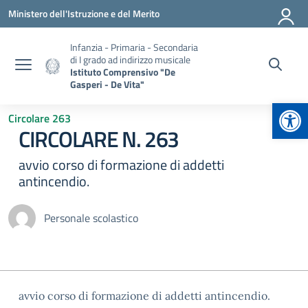
Vai ai contenuti
Vai al menu di navigazione
Vai al footer
Ministero dell'Istruzione e del Merito
Infanzia - Primaria - Secondaria
di I grado ad indirizzo musicale
Istituto Comprensivo "De
Gasperi - De Vita"
Apr
Circolare 263
CIRCOLARE N. 263
avvio corso di formazione di addetti
antincendio.
Personale scolastico
avvio corso di formazione di addetti antincendio.