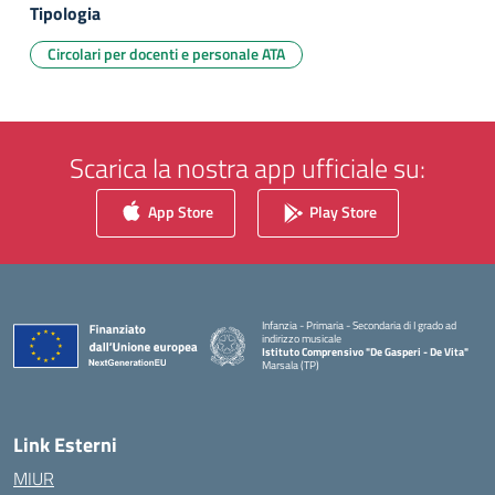
Tipologia
Circolari per docenti e personale ATA
Scarica la nostra app ufficiale su:
App Store
Play Store
Infanzia - Primaria - Secondaria di I grado ad
indirizzo musicale
Istituto Comprensivo "De Gasperi - De Vita"
Marsala (TP)
— Visita la pagina iniziale della scuola
Link Esterni
MIUR