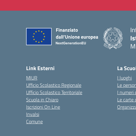
In
Is
M
— 
Link Esterni
La Scuo
MIUR
I luoghi
Ufficio Scolastico Regionale
Le perso
Ufficio Scolastico Territoriale
I numeri 
Scuola in Chiaro
Le carte 
Iscrizioni On Line
Organizz
Invalsi
Comune