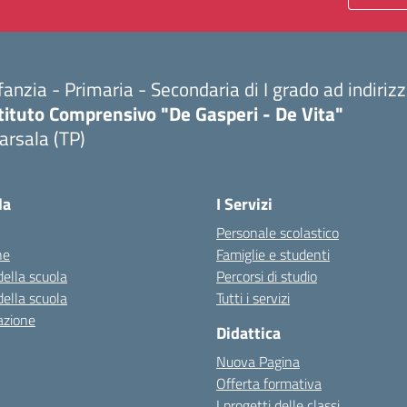
fanzia - Primaria - Secondaria di I grado ad indiri
tituto Comprensivo "De Gasperi - De Vita"
arsala (TP)
Visita la pagina iniziale della scuola
la
I Servizi
Personale scolastico
ne
Famiglie e studenti
della scuola
Percorsi di studio
della scuola
Tutti i servizi
azione
Didattica
Nuova Pagina
Offerta formativa
I progetti delle classi