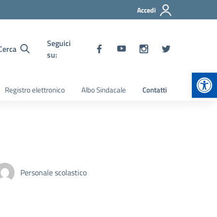
Accedi
Seguici
Cerca
su:
Apr
Registro elettronico
Albo Sindacale
Contatti
Personale scolastico