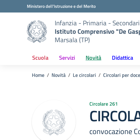
Vai ai contenuti
Vai al menu di navigazione
Vai al footer
Ministero dell'Istruzione e del Merito
Infanzia - Primaria - Secondari
Istituto Comprensivo "De Gasp
Marsala (TP)
Scuola
Servizi
Novità
Didattica
Home
Novità
Le circolari
Circolari per doc
Circolare 261
CIRCOLA
convocazione Con